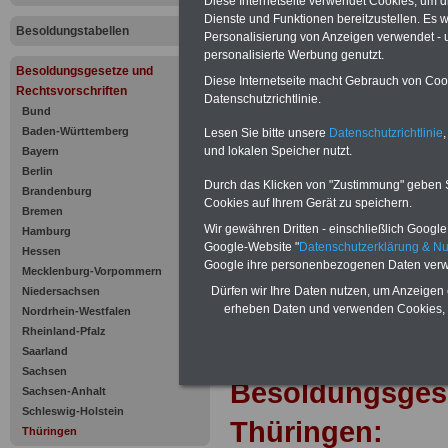
Bestimmun
Diese Internetseite verwendet Cookies, um 
Dienste und Funktionen bereitzustellen. Es
Besoldungstabellen
Grundgehal
Personalisierung von Anzeigen verwendet - un
personalisierte Werbung genutzt.
Besoldungsgesetze und
Amt
Diese Internetseite macht Gebrauch von Cooki
Rechtsvorschriften
Datenschutzrichtlinie.
Bund
Baden-Württemberg
Lesen Sie bitte unsere
Datenschutzrichtlinie
,
und lokalen Speicher nutzt.
Bayern
Berlin
Durch das Klicken von "Zustimmung" geben Sie
Brandenburg
Cookies auf Ihrem Gerät zu speichern.
Bremen
Wir gewähren Dritten - einschließlich Google -
Hamburg
Google-Website "
Datenschutzerklärung & N
Hessen
Google ihre personenbezogenen Daten verw
Mecklenburg-Vorpommern
Dürfen wir Ihre Daten nutzen, um Anzeigen 
Niedersachsen
erheben Daten und verwenden Cookies, 
Nordrhein-Westfalen
Rheinland-Pfalz
Zur Übersicht d
Saarland
Sachsen
Besoldungsges
Sachsen-Anhalt
Schleswig-Holstein
Thüringen:
Thüringen