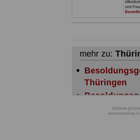
öffentli
und Frau
Bestellf
mehr zu:
Thüri
Besoldungsg
Thüringen
Besoldungsg
Thüringen An
Startseite
|
Konta
www.besoldung-in
Besoldungsg
Thüringen § 