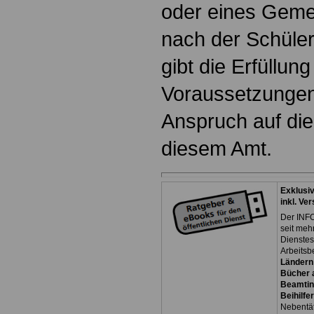
oder eines Geme
nach der Schüler
gibt die Erfüllung
Voraussetzungen 
Anspruch auf di
diesem Amt.
Exklusi
inkl. Ve
Der INFO
seit meh
Dienste
Arbeitsb
Ländern
Bücher a
Beamtin
Beihilfe
Nebentäti