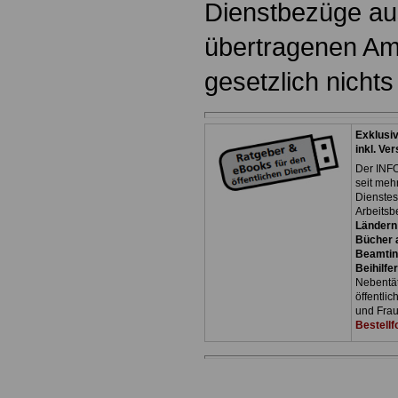
Dienstbezüge au
übertragenen Amt
gesetzlich nichts
Exklusi
inkl. Ve
Der INFO
seit meh
Dienste
Arbeitsb
Ländern
Bücher a
Beamtin
Beihilfe
Nebentäti
öffentli
und Frau
Bestellf