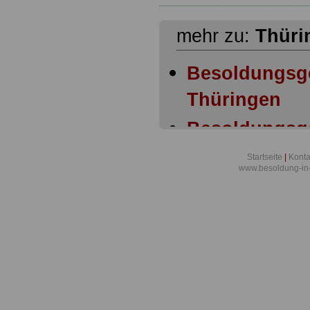
mehr zu:
Thüri
Besoldungsg
Thüringen
Besoldungsg
Thüringen An
Startseite
|
Konta
www.besoldung-in
Besoldungsg
Thüringen § 
Besoldungsg
Thüringen § 
Gesetz