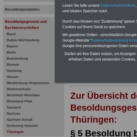
Besoldung 
Lesen Sie bitte unsere
Datenschutzrichtlinie
,
Besoldungstabellen
Hauptämte
und lokalen Speicher nutzt.
Durch das Klicken von "Zustimmung" geben Sie
Besoldungsgesetze und
Cookies auf Ihrem Gerät zu speichern.
Rechtsvorschriften
Bund
Wir gewähren Dritten - einschließlich Google -
Baden-Württemberg
Google-Website "
Datenschutzerklärung & N
Google ihre personenbezogenen Daten verw
Bayern
Berlin
Dürfen wir Ihre Daten nutzen, um Anzeigen 
Brandenburg
erheben Daten und verwenden Cookies, 
Bremen
Hamburg
Hessen
Mecklenburg-Vorpommern
Niedersachsen
Zur Übersicht d
Nordrhein-Westfalen
Rheinland-Pfalz
Besoldungsges
Saarland
Sachsen
Thüringen:
Sachsen-Anhalt
Schleswig-Holstein
§ 5 Besoldung 
Thüringen