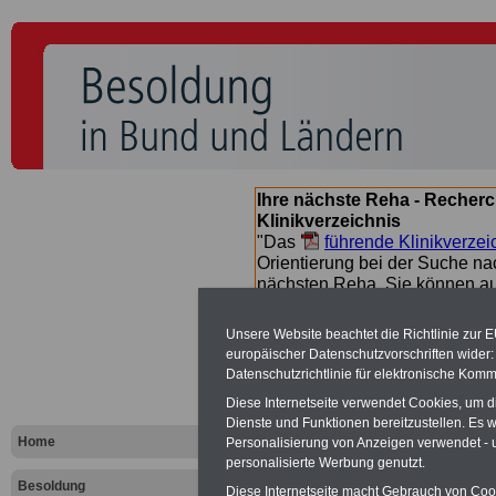
Ihre nächste Reha - Recherc
Klinikverzeichnis
"Das
führende Klinikverzei
Orientierung bei der Suche nac
nächsten Reha. Sie können a
suchen. Beamtinnen und Beamt
Angebote nach Gesundheitsw
Unsere Website beachtet die Richtlinie zur 
europäischer Datenschutzvorschriften wide
Datenschutzrichtlinie für elektronische Komm
Besoldungs
Diese Internetseite verwendet Cookies, um 
Dienste und Funktionen bereitzustellen. Es
Landes Thü
Home
Personalisierung von Anzeigen verwendet - un
personalisierte Werbung genutzt.
Besoldung
Diese Internetseite macht Gebrauch von Cooki