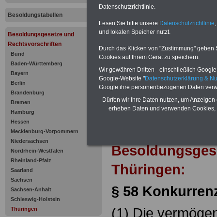
Konkurren
Datenschutzrichtlinie.
Besoldungstabellen
Lesen Sie bitte unsere
Datenschutzrichtlinie
,
und lokalen Speicher nutzt.
Besoldungsgesetze und
Rechtsvorschriften
Durch das Klicken von "Zustimmung" geben Sie
Bund
Cookies auf Ihrem Gerät zu speichern.
Baden-Württemberg
Wir gewähren Dritten - einschließlich Google -
Bayern
Google-Website "
Datenschutzerklärung & N
Berlin
Google ihre personenbezogenen Daten verw
Brandenburg
Dürfen wir Ihre Daten nutzen, um Anzeigen 
Bremen
erheben Daten und verwenden Cookies, 
Hamburg
Hessen
Zur Übersicht d
Mecklenburg-Vorpommern
Niedersachsen
Besoldungsges
Nordrhein-Westfalen
Rheinland-Pfalz
Thüringen:
Saarland
Sachsen
§ 58 Konkurren
Sachsen-Anhalt
Schleswig-Holstein
(1) Die vermöge
Thüringen