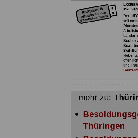
Exklusi
inkl. Ve
Der INFO
seit meh
Dienste
Arbeitsb
Ländern
Bücher a
Beamtin
Beihilfe
Nebentäti
öffentli
und Frau
Bestellf
mehr zu:
Thüri
Besoldungsg
Thüringen