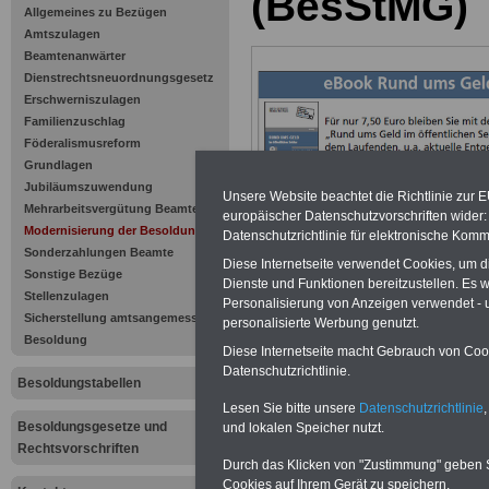
(BesStMG)
Allgemeines zu Bezügen
Amtszulagen
Beamtenanwärter
Dienstrechtsneuordnungsgesetz
Erschwerniszulagen
Familienzuschlag
Föderalismusreform
Grundlagen
Jubiläumszuwendung
Unsere Website beachtet die Richtlinie zur 
Mehrarbeitsvergütung Beamte
europäischer Datenschutzvorschriften wide
Modernisierung der Besoldung
Datenschutzrichtlinie für elektronische Komm
Sonderzahlungen Beamte
Diese Internetseite verwendet Cookies, um 
Sonstige Bezüge
Modernisie
Dienste und Funktionen bereitzustellen. Es
Stellenzulagen
Personalisierung von Anzeigen verwendet - un
Sicherstellung amtsangemessene
Besoldung
personalisierte Werbung genutzt.
Besoldung
Diese Internetseite macht Gebrauch von Cooki
Datenschutzrichtlinie.
Mit dem
Besoldungstabellen
Lesen Sie bitte unsere
Datenschutzrichtlinie
,
Besoldungsstruk
Besoldungsgesetze und
und lokalen Speicher nutzt.
Rechtsvorschriften
- Gesetz zur Mod
Durch das Klicken von "Zustimmung" geben Sie
Cookies auf Ihrem Gerät zu speichern.