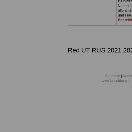
Beihilfe
Nebentäti
öffentli
und Frau
Bestellf
Red UT RUS 2021 20
Startseite
|
Konta
www.besoldung-in