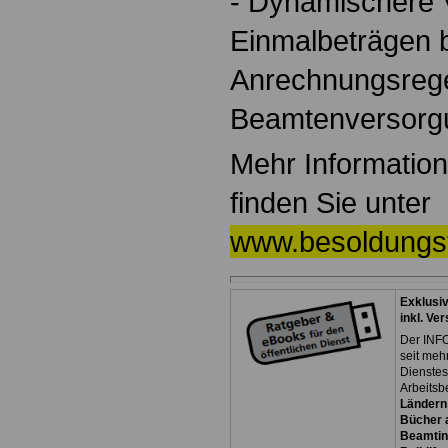
- Dynamischere 
Einmalbeträgen 
Anrechnungsreg
Beamtenversorg
Mehr Informati
finden Sie unter
www.besoldungst
Exklusi
inkl. Ve
Der INFO
seit meh
Dienste
Arbeitsb
Ländern
Bücher a
Beamtin