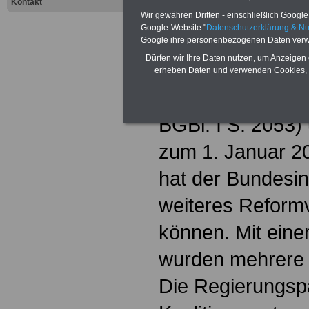
Kontakt
Strukturen des 
Wir gewähren Dritten - einschließlich Google -
Google-Website "
Datenschutzerklärung & N
zur Änderung wei
Google ihre personenbezogenen Daten verw
Dürfen wir Ihre Daten nutzen, um Anzeigen 
dienstrechtlicher
erheben Daten und verwenden Cookies, 
(BesStMG vom 2
BGBl. I S. 2053) 
zum 1. Januar 20
hat der Bundesin
weiteres Refor
können. Mit eine
wurden mehrere 
Die Regierungspa