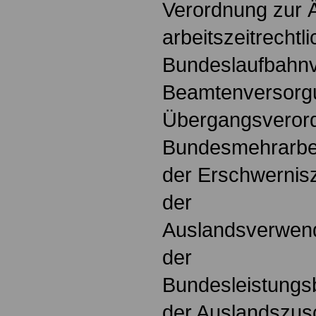
Verordnung zur 
arbeitszeitrechtli
Bundeslaufbahnv
Beamtenversorg
Übergangsverord
Bundesmehrarbei
der Erschwernis
der
Auslandsverwen
der
Bundesleistungs
der Auslandszus