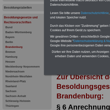
Anrechnun
Diese Internetseite macht Gebrauch von Cooki
Datenschutzrichtlinie.
Besoldungstabellen
Sachbezüg
Lesen Sie bitte unsere
Datenschutzrichtlinie
,
und lokalen Speicher nutzt.
Besoldungsgesetze und
Rechtsvorschriften
Durch das Klicken von "Zustimmung" geben Sie
Bund
Cookies auf Ihrem Gerät zu speichern.
Baden-Württemberg
Wir gewähren Dritten - einschließlich Google -
Bayern
Google-Website "
Datenschutzerklärung & N
Berlin
Google ihre personenbezogenen Daten verw
Brandenburg
Dürfen wir Ihre Daten nutzen, um Anzeigen 
Bremen
erheben Daten und verwenden Cookies, 
Hamburg
Hessen
Mecklenburg-Vorpommern
Niedersachsen
Zur Übersicht d
Nordrhein-Westfalen
Rheinland-Pfalz
Besoldungsges
Saarland
Sachsen
Brandenburg:
Sachsen-Anhalt
Schleswig-Holstein
§ 6 Anrechnun
Thüringen