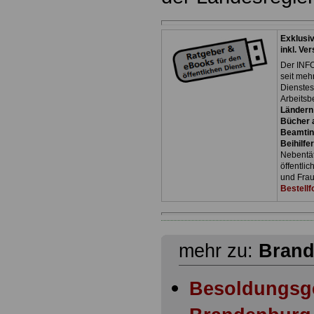
Exklusi
inkl. Ve
Der INFO
seit meh
Dienste
Arbeitsb
Ländern
Bücher a
Beamtin
Beihilfe
Nebentäti
öffentli
und Frau
Bestellf
mehr zu:
Bran
Besoldungsg