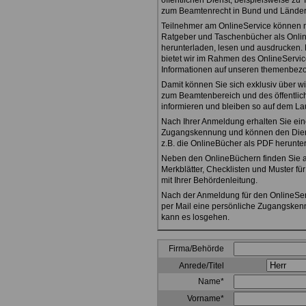
öffentlichen Dienst, beispielsweise zu 
zum Beamtenrecht in Bund und Länder
Teilnehmer am OnlineService können 
Ratgeber und Taschenbücher als Onli
herunterladen, lesen und ausdrucken
bietet wir im Rahmen des OnlineServi
Informationen auf unseren themenbez
Damit können Sie sich exklusiv über 
zum Beamtenbereich und des öffentlic
informieren und bleiben so auf dem L
Nach Ihrer Anmeldung erhalten Sie ein
Zugangskennung und können den Diens
z.B. die OnlineBücher als PDF herunte
Neben den OnlineBüchern finden Sie 
Merkblätter, Checklisten und Muster fü
mit Ihrer Behördenleitung.
Nach der Anmeldung für den OnlineSer
per Mail eine persönliche Zugangske
kann es losgehen.
Firma/Behörde
Anrede/Titel
Name*
Vorname*