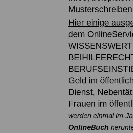
Musterschreiben
Hier einige ausg
dem OnlineServi
WISSENSWERTES
BEIHILFEREC
BERUFSEINSTIEG 
Geld im öffentlic
Dienst, Nebentäti
Frauen im öffentl
werden einmal im Jah
OnlineBuch
herunt