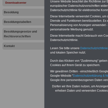
Unsere Website beachtet die Richtlinie zur
Downloadcenter
und Länder
europäischer Datenschutzvorschriften wid
Datenschutzrichtlinie für elektronische Kom
Besoldung
Diese Internetseite verwendet Cookies, um
Hier finden Sie,
Dienste und Funktionen bereitzustellen. E
Besoldungstabellen
Personalisierung von Anzeigen verwendet - u
Nachschlagwerk
personalisierte Werbung genutzt.
Besoldungsgesetze und
Diese Internetseite macht Gebrauch von Cook
Rechtsvorschriften
Beamte" mit alle
Datenschutzrichtlinie.
Kontakt
Postnachfolgeun
Lesen Sie bitte unsere
Datenschutzrichtlinie
und lokalen Speicher nutzt.
7,50 Euro könne
Durch das Klicken von "Zustimmung" geben Si
Cookies auf Ihrem Gerät zu speichern.
OnlineServ
Wir gewähren Dritten - einschließlich Google 
Google-Website "
Datenschutzerklärung & 
Zum Pauschalpre
Google ihre personenbezogenen Daten ver
Dürfen wir Ihre Daten nutzen, um Anzeigen
zehn Bücher als 
erheben Daten und verwenden Cookies,
ausdrucken. Hie