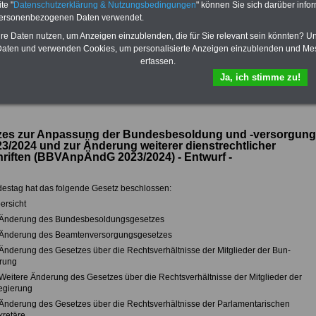
te "
Datenschutzerklärung & Nutzungsbedingungen
" können Sie sich darüber infor
Dienst auf dem Laufenden: auch ein
eBook zum Berufseinstieg in den
personenbezogenen Daten verwendet.
öffentlichen Dienst ist enthalten. Der
hre Daten nutzen, um Anzeigen einzublenden, die für Sie relevant sein könnten? U
OnlineService bietet 10 Bücher und
aten und verwenden Cookies, um personalisierte Anzeigen einzublenden und Me
eBooks zum herunterladen, lesen
erfassen.
und ausdrucken
>>>zur Bestellung
Ja, ich stimme zu!
zes zur Anpassung der Bundesbesoldung und -versorgung
23/2024 und zur Änderung weiterer dienstrechtlicher
riften (BBVAnpÄndG 2023/2024) - Entwurf -
estag hat das folgende Gesetz beschlossen:
ersicht
1 Änderung des Bundesbesoldungsgesetzes
2 Änderung des Beamtenversorgungsgesetzes
3 Änderung des Gesetzes über die Rechtsverhältnisse der Mitglieder der Bun-
rung
4 Weitere Änderung des Gesetzes über die Rechtsverhältnisse der Mitglieder der
egierung
5 Änderung des Gesetzes über die Rechtsverhältnisse der Parlamentarischen
kretäre