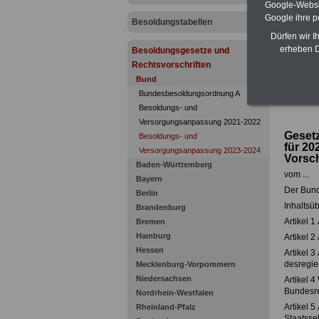
Google-Websi
Google ihre 
Besoldungstabellen
Dürfen wir I
erheben D
Besoldungsgesetze und
Rechtsvorschriften
Bund
Bundesbesoldungsordnung A
Besoldungs- und
Versorgungsanpassung 2021-2022
Geset
Besoldungs- und
für 20
Versorgungsanpassung 2023-2024
Vorsch
Baden-Württemberg
vom ...
Bayern
Der Bund
Berlin
Inhaltsüb
Brandenburg
Artikel 
Bremen
Hamburg
Artikel 
Hessen
Artikel 
desregie
Mecklenburg-Vorpommern
Niedersachsen
Artikel 
Bundesr
Nordrhein-Westfalen
Artikel 
Rheinland-Pfalz
Staatsse