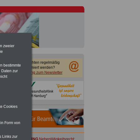
en zweier
ie
Sie möchten regelmäßig
rn bestimmte
informiert werden?
 Daten zur
Anmeldung zum Newsletter
nicht
ite Cookies
 in Form von
s Links zur
ACHTUNG
Nebentätigkeitsrecht: