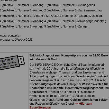
 (zu Artikel 1 Nummer 3) Anhang 1 (zu Artikel 1 Nummer 3) Grundgehalt
 (zu Artikel 1 Nummer 3) Anhang 2 (zu Artikel 1 Nummer 3) Familienzuschlag
 (zu Artikel 1 Nummer 3)Anhang 3 (zu Artikel 1 Nummer 3) Auslandszuschlag
 (zu Artikel 1 Nummer 3) Anhang 4 (zu Artikel 1 Nummer 3) Anwärtergrundbetrag
 (zu Artikel 1 Nummer 3) Anhang 5 (zu Artikel 1 Nummer 3) Zulagen
neller Hinweis:
ungsstand: Oktober 2023
Exklusiv-Angebot zum Komplettpreis von nur 22,50 Euro
inkl. Versand & MwSt.
Der INFO-SERVICE Öffentliche Dienst/Beamte informiert
seit mehr als 25 Jahren die Beschäftigten des öffentlichen
Dienstes zu wichtigen Themen rund um Einkommen und
Arbeitsbedingungen, u.a. auch zur
Besoldung in Bund und
Ländern
. Insgesamt sind auf dem USB-Stick (32 GB)
acht
Bücher aufgespielt, davon 3
Ratgeber
Wissenswertes für
Beamtinnen und Beamte
,
Beamtenversorgungsrecht
und
Beihilferecht
. Ebenfalls auf dem Stick:
5 eBooks
:
Nebentätigkeitsrecht, Tarifrecht, Berufseinstieg im
öffentlichen Dienst,
Rund ums Geld im öffentlichen Sektor
und Frauen im öffentlichen Dienst
>>>Hier zum
Bestellformular