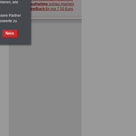
mieren, wie
vor Jobaufnahme
schlau machen
>>>
OnlineBuch
für nur 7,50 Euro
nsere Partner
sswerte zu
Nein
ACHTUNG
Nebentätigkeitsrecht:
vor Jobaufnahme
schlau machen
>>>
OnlineBuch
für nur 7,50 Euro