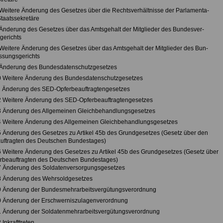
6 Weitere Änderung des Gesetzes über die Rechtsverhältnisse der Parlamenta-
Staatssekretäre
7 Änderung des Gesetzes über das Amtsgehalt der Mitglieder des Bundesver-
gerichts
8 Weitere Änderung des Gesetzes über das Amtsgehalt der Mitglieder des Bun-
ssungsgerichts
9 Änderung des Bundesdatenschutzgesetzes
10 Weitere Änderung des Bundesdatenschutzgesetzes
11 Änderung des SED-Opferbeauftragtengesetzes
12 Weitere Änderung des SED-Opferbeauftragtengesetzes
13 Änderung des Allgemeinen Gleichbehandlungsgesetzes
14 Weitere Änderung des Allgemeinen Gleichbehandlungsgesetzes
15 Änderung des Gesetzes zu Artikel 45b des Grundgesetzes (Gesetz über den
ftragten des Deutschen Bundestages)
16 Weitere Änderung des Gesetzes zu Artikel 45b des Grundgesetzes (Gesetz über
beauftragten des Deutschen Bundestages)
17 Änderung des Soldatenversorgungsgesetzes
18 Änderung des Wehrsoldgesetzes
19 Änderung der Bundesmehrarbeitsvergütungsverordnung
20 Änderung der Erschwerniszulagenverordnung
21 Änderung der Soldatenmehrarbeitsvergütungsverordnung
 Inkrafttreten