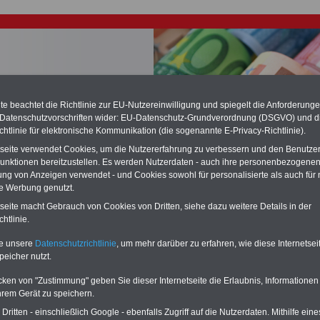
e beachtet die Richtlinie zur EU-Nutzereinwilligung und spiegelt die Anforderung
 Datenschutzvorschriften wider: EU-Datenschutz-Grundverordnung (DSGVO) und d
chste Reha - Recherchieren Sie mit dem "führenden" Klinikverzeichnis
chtlinie für elektronische Kommunikation (die sogenannte E-Privacy-Richtlinie).
führende Klinikverzeichnis
rund um die Beihilfe" gibt ihnen Orientierung
tseite verwendet Cookies, um die Nutzererfahrung zu verbessern und den Benutze
 Suche nach der geeigneten Klinik für Ihre nächsten Reha. Sie können auch
dikationen von A bis Z
suchen. Beamtinnen und Beamte finden zudem
unktionen bereitzustellen. Es werden Nutzerdaten - auch ihre personenbezogenen
hafte Angebote nach Gesundheitswochen..
ung von Anzeigen verwendet - und Cookies sowohl für personalisierte als auch für 
te Werbung genutzt.
tseite macht Gebrauch von Cookies von Dritten, siehe dazu weitere Details in der
zes zur Anpassung der Bundesbesoldung und -versorgung
htlinie.
23/2024 und zur Änderung weiterer dienstrechtlicher
te unsere
Datenschutzrichtlinie
, um mehr darüber zu erfahren, wie diese Internetse
riften (BBVAnpÄndG 2023/2024) - Entwurf - Übersicht
peicher nutzt.
O
nline
S
ervic
e
für 10 Euro
cken von "Zustimmung" geben Sie dieser Internetseite die Erlaubnis, Informationen
Für nur 10,00 Euro bei einer Laufzeit
hrem Gerät zu speichern.
von 12 Monaten bleiben Sie in den
ritten - einschließlich Google - ebenfalls Zugriff auf die Nutzerdaten. Mithilfe eine
wichtigsten Fragen zum Öffentlichen