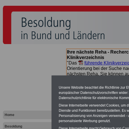
Ihre nächste Reha - Recherc
Klinikverzeichnis
"Das
führende Klinikverzei
Orientierung bei der Suche nac
nächsten Reha. Sie können a
suchen. Beamtinnen und Beamt
Angebote nach Gesundheitsw
Unsere Website beachtet die Richtlinie zur 
europäischer Datenschutzvorschriften wide
Datenschutzrichtlinie für elektronische Komm
Besoldungs
Diese Internetseite verwendet Cookies, um 
Dienste und Funktionen bereitzustellen. Es
Landes Saa
Home
Personalisierung von Anzeigen verwendet - un
personalisierte Werbung genutzt.
Besoldung
Diese Internetseite macht Gebrauch von Cooki