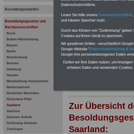
Ernennung
Datenschutzrichtlinie.
Besoldungstabellen
Einweisung 
Lesen Sie bitte unsere
Datenschutzrichtlinie
,
und lokalen Speicher nutzt.
Besoldungsgesetze und
Planstelle
Rechtsvorschriften
Durch das Klicken von "Zustimmung" geben Sie
Bund
Cookies auf Ihrem Gerät zu speichern.
Baden-Württemberg
Wir gewähren Dritten - einschließlich Google -
Bayern
Google-Website "
Datenschutzerklärung & N
Berlin
Google ihre personenbezogenen Daten verw
Brandenburg
Dürfen wir Ihre Daten nutzen, um Anzeigen 
Bremen
erheben Daten und verwenden Cookies, 
Hamburg
Hessen
Mecklenburg-Vorpommern
Niedersachsen
Nordrhein-Westfalen
Rheinland-Pfalz
Zur Übersicht d
Saarland
Sachsen
Besoldungsges
Sachsen-Anhalt
Schleswig-Holstein
Saarland:
Thüringen