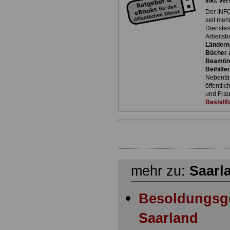
inkl. Ve
Der INFO
seit meh
Dienste
Arbeitsb
Ländern
Bücher a
Beamtin
Beihilfe
Nebentäti
öffentli
und Frau
Bestellf
mehr zu:
Saarl
Besoldungsg
Saarland