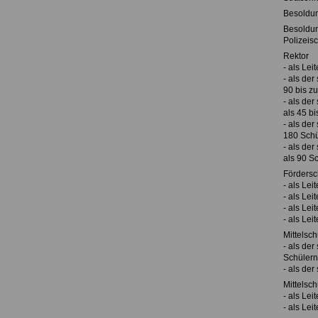
Besoldu
Besoldu
Polizeisc
Rektor
- als Lei
- als der
90 bis z
- als der
als 45 bi
- als der
180 Schü
- als der
als 90 S
Fördersc
- als Lei
- als Lei
- als Lei
- als Lei
Mittelsch
- als der
Schülern
- als der
Mittelsch
- als Lei
- als Lei