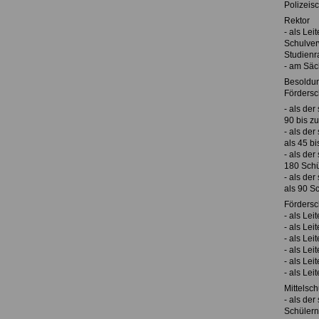
Polizeis
Rektor
- als Lei
Schulver
Studienr
- am Säc
Besoldu
Fördersc
- als der
90 bis z
- als der
als 45 bi
- als der
180 Schü
- als der
als 90 S
Fördersc
- als Lei
- als Lei
- als Lei
- als Lei
- als Lei
- als Lei
Mittelsch
- als der
Schülern