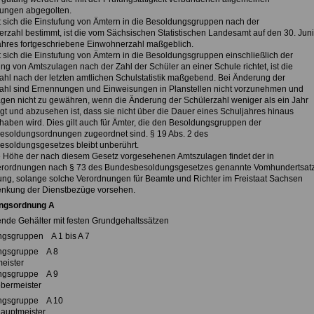
ungen abgegolten.
t sich die Einstufung von Ämtern in die Besoldungsgruppen nach der
rzahl bestimmt, ist die vom Sächsischen Statistischen Landesamt auf den 30. Juni
ahres fortgeschriebene Einwohnerzahl maßgeblich.
t sich die Einstufung von Ämtern in die Besoldungsgruppen einschließlich der
g von Amtszulagen nach der Zahl der Schüler an einer Schule richtet, ist die
ahl nach der letzten amtlichen Schulstatistik maßgebend. Bei Änderung der
ahl sind Ernennungen und Einweisungen in Planstellen nicht vorzunehmen und
gen nicht zu gewähren, wenn die Änderung der Schülerzahl weniger als ein Jahr
egt und abzusehen ist, dass sie nicht über die Dauer eines Schuljahres hinaus
haben wird. Dies gilt auch für Ämter, die den Besoldungsgruppen der
soldungsordnungen zugeordnet sind. § 19 Abs. 2 des
soldungsgesetzes bleibt unberührt.
ie Höhe der nach diesem Gesetz vorgesehenen Amtszulagen findet der in
rordnungen nach § 73 des Bundesbesoldungsgesetzes genannte Vomhundertsat
g, solange solche Verordnungen für Beamte und Richter im Freistaat Sachsen
enkung der Dienstbezüge vorsehen.
ngsordnung A
ende Gehälter mit festen Grundgehaltssätzen
gsgruppen A 1 bis A 7
ngsgruppe A 8
eister
ngsgruppe A 9
bermeister
ngsgruppe A 10
auptmeister