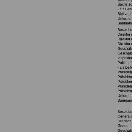
Sächsisc
- als Ge
Stellver
Unterneh
Bauman
Besoldu
Direktor 
Direktor
Direkto
Geschäft
Geschäft
Inspekteu
Polizeipr
- als Lei
Präsiden
Präsiden
Präsiden
Präsiden
Präsiden
Unterneh
Bauman
Besoldu
Generald
Dresden
Generald
Geschäft