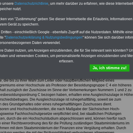
öffentlichen Dienst ist enthalten. Der
te unsere
Datenschutzrichtlinie
, um mehr darüber zu erfahren, wie diese Internetse
OnlineService bietet 10 Bücher und
peicher nutzt.
eBooks zum herunterladen, lesen
und ausdrucken
>>>zur Bestellung
cken von "Zustimmung" geben Sie dieser Internetseite die Erlaubnis, Informationen
hrem Gerät zu speichern.
rsicht des Besoldungsgesetzes des Landes Sachsen-Anhalt:
ritten - einschließlich Google - ebenfalls Zugriff auf die Nutzerdaten. Mithilfe eine
 1 (zu § 2)
te "
Datenschutzerklärung & Nutzungsbedingungen
" können Sie sich darüber infor
personenbezogenen Daten verwendet.
che Besoldungsordnungen A und B
rkungen
hre Daten nutzen, um Anzeigen einzublenden, die für Sie relevant sein könnten? U
aten und verwenden Cookies, um personalisierte Anzeigen einzublenden und Me
mtsbezeichnungen sind in jeder Besoldungsgruppe in der Buchstabenfolge
erfassen.
rt. Beamtinnen führen die Amtsbezeichnungen, soweit möglich, in der weiblichen
Ja, ich stimme zu!
brachte Zulagen werden neben anderen Zulagen gewährt, soweit nicht etwas
bestimmt ist. Die Sätze der Zulagen sind Monatsbeträge.
, die bis zu ihrer Wahl zum Leiter oder hauptberuflichen Mitglied eines
gremiums einer Hochschule als Professor der Besoldungsgruppe C 4 ein höheres
alt zuzüglich der Zuschüsse im Sinne der Vorbemerkungen Nummern 1 und 2 zu
esbesoldungsordnung C bezogen haben, erhalten eine Ausgleichszulage in Höhe
rschiedsbetrages. Die Ausgleichszulage ist ruhegehaltfähig, soweit sie zum
h des Grundgehaltes oder eines ruhegehaltfähigen Zuschusses dient.
ssoren und Hochschuldozenten, die nach Maßgabe der Sächsischen Hoch-
gsweise Fachhochschulgesetze verpflichtet sind, bei staatlichen Prüfungen
ken, durch die ein Hochschulstudium abgeschlossen wird, können hierfür nach
einer Rechtsverordnung des für die Prüfung zuständigen Staatsministeriums im
hmen mit dem Staatsministerium der Finanzen eine Vergütung erhalten. Durch
rgütung werden die mit der Prüfungstätigkeit verbundenen allgemeinen