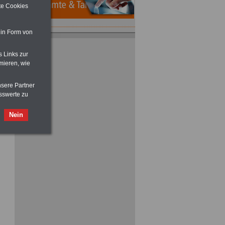
ite Cookies
 in Form von
ACHTUNG
Nebentätigkeitsrecht:
vor Jobaufnahme
schlau machen
>>>
OnlineBuch
für nur 7,50 Euro
s Links zur
mieren, wie
nsere Partner
sswerte zu
Nein