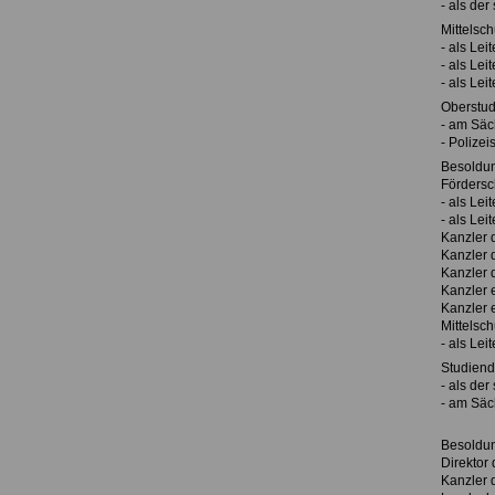
- als der
Mittelsch
- als Lei
- als Lei
- als Lei
Oberstud
- am Säc
- Polizei
Besoldu
Fördersc
- als Lei
- als Lei
Kanzler 
Kanzler 
Kanzler d
Kanzler 
Kanzler 
Mittelsch
- als Lei
Studiend
- als der
- am Säc
Besoldu
Direktor
Kanzler 