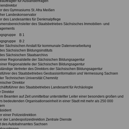
auftragter für Ausländerfragen
iendirektor
iter des Gymnasiums St. Afra Meißen
her Landeskonservator
iter des Landesamtes für Denkmalpflege
mensbereichsleiter des Staatsbetriebes Sächsisches Immobilien- und
agements
ngsgruppe B 1
ngsgruppe B 2
 der Sächsischen Anstalt für kommunale Datenverarbeitung
des Sächsischen Bildungsinstituts
 des Sächsischen Staatsarchivs
 einer Regionalstelle der Sächsischen Bildungsagentur
 einer Regionalstelle der Sächsischen Bildungsagentur
 ständige Vertreter des Direktors der Sächsischen Bildungsagentur
sführer des Staatsbetriebes Geobasisinformation und Vermessung Sachsen
der Technischen Universität Chemnitz
ischer Direktor
schäftsführer des Staatsbetriebes Landesamt für Archäologie
 Direktor
em Beamten auf Zeit unmittelbar unterstellter Leiter einer besonders großen und
s bedeutenden Organisationseinheit in einer Stadt mit mehr als 250 000
ern
äsident
ter einer Polizeidirektion
ter der Landespolizeidirektion Zentrale Dienste
t des Autobahnamtes Sachsen
ghauptmann