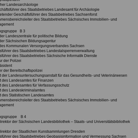
her Landesarchäologe
schäftsführer des Staatsbetriebes Landesamt für Archäologie
tretender Geschäftsführer des Staatsbetriebes Sachsenforst
mensbereichsleiter des Staatsbetriebes Sächsisches Immobilien- und
agement
ngsgruppe B 3
der Landeszentrale für politische Bildung
 der Sächsischen Bildungsagentur
r des Kommunalen Versorgungsverbandes Sachsen
sführer des Staatsbetriebes Landestalsperrenverwaltung
sführer des Staatsbetriebes Sächsische Informatik Dienste
r der Polizei
äsident
ter der Bereitschaftspolizei
t der Landesuntersuchungsanstalt für das Gesundheits- und Veterinärwesen
t des Landesamtes für Finanzen
t des Landesamtes für Verfassungsschutz
t des Landeskriminalamtes
t des Statistischen Landesamtes
mensbereichsleiter des Staatsbetriebes Sächsisches Immobilien- und
agement
ngsgruppe B 4
irektor der Sächsischen Landesbibliothek – Staats- und Universitätsbibliothek
irektor der Staatlichen Kunstsammlungen Dresden
sführer des Staatsbetriebes Geobasisinformation und Vermessung Sachsen