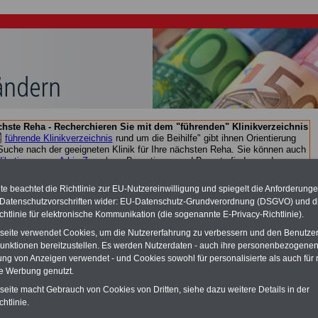
chste Reha - Recherchieren Sie mit dem "führenden" Klinikverzeichnis
führende Klinikverzeichnis
rund um die Beihilfe" gibt ihnen Orientierung
 Suche nach der geeigneten Klinik für Ihre nächsten Reha. Sie können auch
dikationen von A bis Z
suchen. Beamtinnen und Beamte finden zudem
hafte Angebote nach Gesundheitswochen..
e beachtet die Richtlinie zur EU-Nutzereinwilligung und spiegelt die Anforderung
 Datenschutzvorschriften wider: EU-Datenschutz-Grundverordnung (DSGVO) und d
chtlinie für elektronische Kommunikation (die sogenannte E-Privacy-Richtlinie).
dungsgesetz des Landes Sachsen Anlage 1
tseite verwendet Cookies, um die Nutzererfahrung zu verbessern und den Benutze
O
nline
S
ervic
e
für 10 Euro
unktionen bereitzustellen. Es werden Nutzerdaten - auch ihre personenbezogenen
ung von Anzeigen verwendet - und Cookies sowohl für personalisierte als auch für 
Für nur 10,00 Euro bei einer Laufzeit
te Werbung genutzt.
von 12 Monaten bleiben Sie in den
wichtigsten Fragen zum Öffentlichen
tseite macht Gebrauch von Cookies von Dritten, siehe dazu weitere Details in der
Dienst auf dem Laufenden: auch ein
htlinie.
eBook zum Berufseinstieg in den