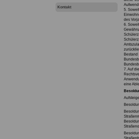
Aufwend
Kontakt
5. Sowei
Einwohne
des Vorj
6. Sowei
Gewährun
Schülerz
Schülerz
Amtszula
zurückli
Bestand 
Bundesbe
Bundesbe
7. Auf d
Rechtsve
Anwendun
eine Abl
Besoldu
Aufsteig
Besoldun
Besoldu
Straßenm
Besoldu
Straßeno
Besoldu
Straßenh