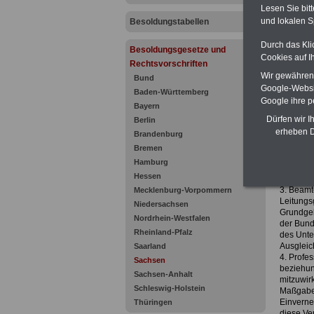
Lesen Sie bit
und lokalen S
Besoldungstabellen
Durch das Kli
Besoldungsgesetze und
Cookies auf I
Rechtsvorschriften
Zur Übe
Wir gewähren D
Bund
Anlage
Google-Websi
Baden-Württemberg
Google ihre 
Sächsis
Bayern
Vorbeme
Dürfen wir I
Berlin
erheben D
1. Die A
Brandenburg
aufgefüh
Bremen
Form.
Hamburg
2. Ausge
Hessen
anderes 
3. Beamte
Mecklenburg-Vorpommern
Leitungs
Niedersachsen
Grundgeh
Nordrhein-Westfalen
der Bund
Rheinland-Pfalz
des Unte
Ausgleic
Saarland
4. Profe
Sachsen
beziehun
Sachsen-Anhalt
mitzuwir
Schleswig-Holstein
Maßgabe 
Einverne
Thüringen
diese Ve