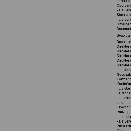
Landesbe
Oberstud
- als Le
Sächsisc
- als Le
Unterneh
Bauman
Besoldu
Besoldu
Direktor
Direktor 
Direktor
Direktor
Direktor
- als der
Geschäft
Kanzler 
Kaufmänn
- als Ge
Leitender
- als ein
besonder
Einwohn
Polizeipr
- als Lei
- als Lei
Präsiden
Oberber