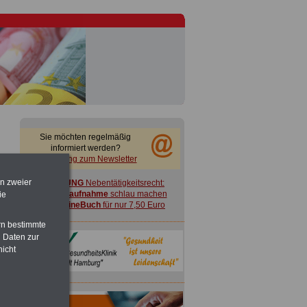
Sie möchten regelmäßig
informiert werden?
Anmeldung zum Newsletter
en zweier
ACHTUNG
Nebentätigkeitsrecht:
vor Jobaufnahme
schlau machen
ie
>>>
OnlineBuch
für nur 7,50 Euro
rn bestimmte
 Daten zur
nicht