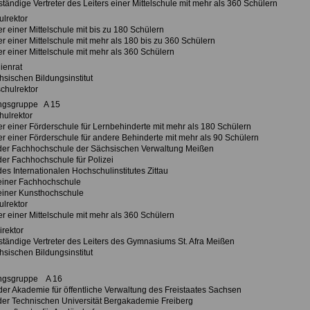
 ständige Vertreter des Leiters einer Mittelschule mit mehr als 360 Schülern
ulrektor
ter einer Mittelschule mit bis zu 180 Schülern
ter einer Mittelschule mit mehr als 180 bis zu 360 Schülern
ter einer Mittelschule mit mehr als 360 Schülern
ienrat
hsischen Bildungsinstitut
schulrektor
ngsgruppe A 15
hulrektor
ter einer Förderschule für Lernbehinderte mit mehr als 180 Schülern
ter einer Förderschule für andere Behinderte mit mehr als 90 Schülern
der Fachhochschule der Sächsischen Verwaltung Meißen
der Fachhochschule für Polizei
es Internationalen Hochschulinstitutes Zittau
einer Fachhochschule
einer Kunsthochschule
ulrektor
ter einer Mittelschule mit mehr als 360 Schülern
irektor
 ständige Vertreter des Leiters des Gymnasiums St. Afra Meißen
hsischen Bildungsinstitut
ngsgruppe A 16
 der Akademie für öffentliche Verwaltung des Freistaates Sachsen
der Technischen Universität Bergakademie Freiberg