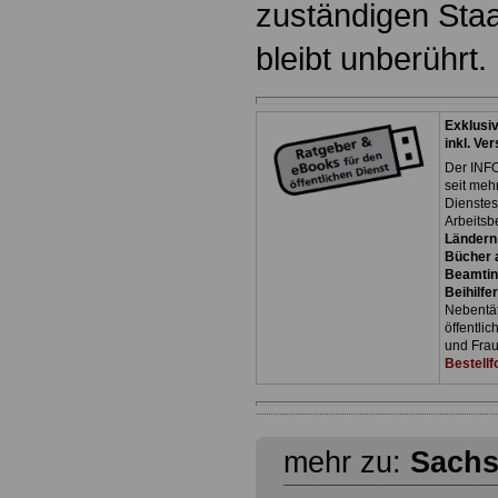
zuständigen Staa
bleibt unberührt.
Exklusi
inkl. Ve
Der INFO
seit meh
Dienste
Arbeitsb
Ländern
Bücher a
Beamtin
Beihilfe
Nebentäti
öffentli
und Frau
Bestellf
mehr zu:
Sach