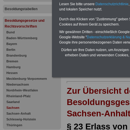
Erlass von
Lesen Sie bitte unsere
Datenschutzrichtlinie
,
Besoldungstabellen
Verwaltung
und lokalen Speicher nutzt.
Durch das Klicken von "Zustimmung" geben Sie
Besoldungsgesetze und
Cookies auf Ihrem Gerät zu speichern.
Rechtsvorschriften
Wir gewähren Dritten - einschließlich Google -
Bund
Google-Website "
Datenschutzerklärung & N
Baden-Württemberg
Google ihre personenbezogenen Daten verw
Bayern
Berlin
Dürfen wir Ihre Daten nutzen, um Anzeigen 
erheben Daten und verwenden Cookies, 
Brandenburg
Bremen
Hamburg
Hessen
Mecklenburg-Vorpommern
Niedersachsen
Zur Übersicht d
Nordrhein-Westfalen
Rheinland-Pfalz
Besoldungsges
Saarland
Sachsen
Sachsen-Anhalt
Sachsen-Anhalt
Schleswig-Holstein
§ 23 Erlass von
Thüringen