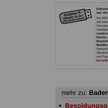
Exklusi
inkl. Ve
Der INFO
seit meh
Dienste
Arbeitsb
Ländern
Bücher a
Beamtin
Beihilfe
Nebentäti
öffentli
und Frau
Bestellf
mehr zu:
Baden
Besoldungsg