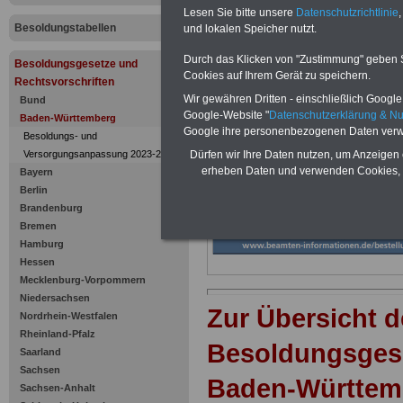
Württember
Lesen Sie bitte unsere
Datenschutzrichtlinie
,
Besoldungstabellen
Grundlage 
und lokalen Speicher nutzt.
Durch das Klicken von "Zustimmung" geben Sie
Besoldungsgesetze und
Familienzu
Cookies auf Ihrem Gerät zu speichern.
Rechtsvorschriften
Wir gewähren Dritten - einschließlich Google -
Bund
Google-Website "
Datenschutzerklärung & N
Baden-Württemberg
Google ihre personenbezogenen Daten verw
Besoldungs- und
Versorgungsanpassung 2023-2025
Dürfen wir Ihre Daten nutzen, um Anzeigen 
erheben Daten und verwenden Cookies, 
Bayern
Berlin
Brandenburg
Bremen
Hamburg
Hessen
Mecklenburg-Vorpommern
Niedersachsen
Zur Übersicht d
Nordrhein-Westfalen
Rheinland-Pfalz
Besoldungsges
Saarland
Sachsen
Baden-Württem
Sachsen-Anhalt