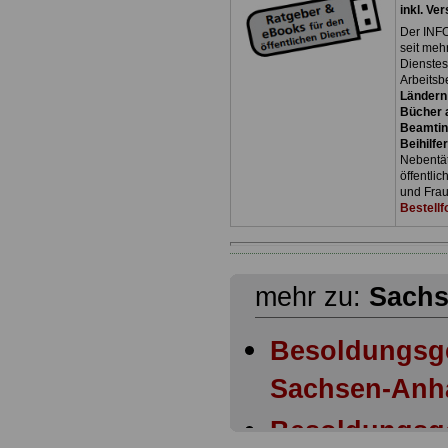
inkl. Ve
Der INFO
seit meh
Dienste
Arbeitsb
Ländern
Bücher a
Beamtin
Beihilfe
Nebentäti
öffentli
und Frau
Bestellf
mehr zu:
Sachs
Besoldungsg
Sachsen-Anha
Besoldungsg