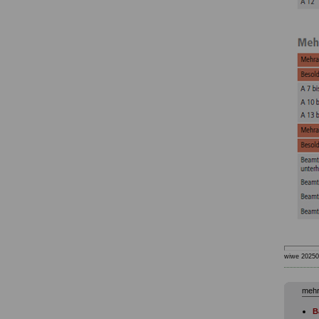
wiwe 20250
mehr
B