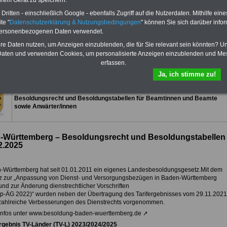
hrem Gerät zu speichern.
eBook zum Berufseinstieg in den
öffentlichen Dienst ist enthalten. Der
ritten - einschließlich Google - ebenfalls Zugriff auf die Nutzerdaten. Mithilfe eine
OnlineService bietet 10 Bücher und
te "
Datenschutzerklärung & Nutzungsbedingungen
" können Sie sich darüber infor
eBooks zum herunterladen, lesen
personenbezogenen Daten verwendet.
und ausdrucken
>>>zur Bestellung
hre Daten nutzen, um Anzeigen einzublenden, die für Sie relevant sein könnten? U
aten und verwenden Cookies, um personalisierte Anzeigen einzublenden und Me
 Infos zur Besoldung in Baden-Württemberg
erfassen.
Ja, ich stimme zu!
Baden-Württemberg
Besoldungsrecht und Besoldungstabellen für Beamtinnen und Beamte
sowie Anwärter/innen
-Württemberg – Besoldungsrecht und Besoldungstabellen
2.2025
-Württemberg hat seit 01.01.2011 ein eigenes Landesbesoldungsgesetz.Mit dem
z zur „Anpassung von Dienst- und Versorgungsbezügen in Baden-Württemberg
nd zur Änderung dienstrechtlicher Vorschriften
p-ÄG 2022)“ wurden neben der Übertragung des Tarifergebnisses vom 29.11.2021
zahlreiche Verbesserungen des Dienstrechts vorgenommen.
Infos unter www.besoldung-baden-wuerttemberg.de ➚
ergebnis TV-Länder (TV-L) 2023/2024/2025