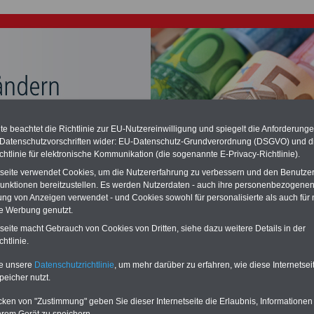
chste Reha - Recherchieren Sie mit dem "führenden" Klinikverzeichnis
e beachtet die Richtlinie zur EU-Nutzereinwilligung und spiegelt die Anforderung
führende Klinikverzeichnis
rund um die Beihilfe" gibt ihnen Orientierung
 Datenschutzvorschriften wider: EU-Datenschutz-Grundverordnung (DSGVO) und d
 Suche nach der geeigneten Klinik für Ihre nächsten Reha. Sie können auch
chtlinie für elektronische Kommunikation (die sogenannte E-Privacy-Richtlinie).
dikationen von A bis Z
suchen. Beamtinnen und Beamte finden zudem
hafte Angebote nach Gesundheitswochen..
tseite verwendet Cookies, um die Nutzererfahrung zu verbessern und den Benutze
unktionen bereitzustellen. Es werden Nutzerdaten - auch ihre personenbezogenen
ung von Anzeigen verwendet - und Cookies sowohl für personalisierte als auch für 
te Werbung genutzt.
-Württemberg: Besoldungstabellen für Beamtinnen und
 ab 1. Februar 2025
tseite macht Gebrauch von Cookies von Dritten, siehe dazu weitere Details in der
htlinie.
O
nline
S
ervic
e
für 10 Euro
te unsere
Datenschutzrichtlinie
, um mehr darüber zu erfahren, wie diese Internetse
Für nur 10,00 Euro bei einer Laufzeit
peicher nutzt.
von 12 Monaten bleiben Sie in den
wichtigsten Fragen zum Öffentlichen
cken von "Zustimmung" geben Sie dieser Internetseite die Erlaubnis, Informationen
Dienst auf dem Laufenden: auch ein