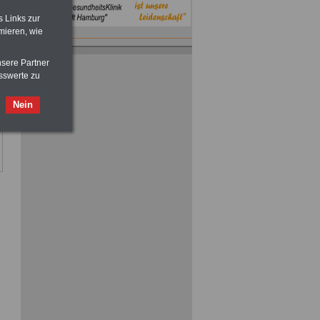
s Links zur
mieren, wie
nsere Partner
sswerte zu
Nein
ACHTUNG
Nebentätigkeitsrecht:
vor Jobaufnahme
schlau machen
>>>
OnlineBuch
für nur 7,50 Euro