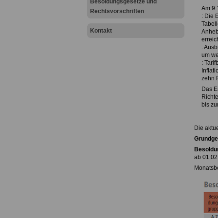
Besoldungsgesetze und
Am 9.1
Rechtsvorschriften
: Die 
Tabel
Kontakt
Anheb
erreic
: Aus
um wei
: Tari
Inflat
zehn R
Das Er
Richte
bis z
Die aktu
Grundgeh
Besoldu
ab 01.02
Monatsbe