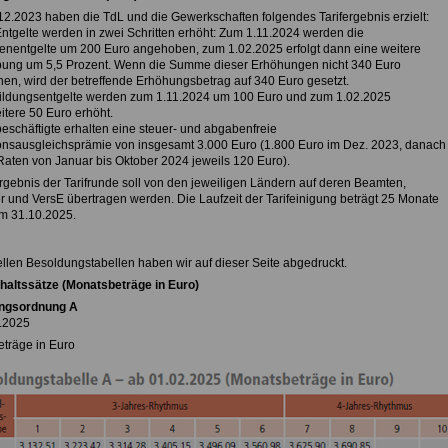
2.2023 haben die TdL und die Gewerkschaften folgendes Tarifergebnis erzielt:
Entgelte werden in zwei Schritten erhöht: Zum 1.11.2024 werden die
lenentgelte um 200 Euro angehoben, zum 1.02.2025 erfolgt dann eine weitere
ung um 5,5 Prozent. Wenn die Summe dieser Erhöhungen nicht 340 Euro
hen, wird der betreffende Erhöhungsbetrag auf 340 Euro gesetzt.
bildungsentgelte werden zum 1.11.2024 um 100 Euro und zum 1.02.2025
tere 50 Euro erhöht.
fbeschäftigte erhalten eine steuer- und abgabenfreie
ionsausgleichsprämie von insgesamt 3.000 Euro (1.800 Euro im Dez. 2023, danach
aten von Januar bis Oktober 2024 jeweils 120 Euro).
gebnis der Tarifrunde soll von den jeweiligen Ländern auf deren Beamten,
r und VersE übertragen werden. Die Laufzeit der Tarifeinigung beträgt 25 Monate
um 31.10.2025.
ellen Besoldungstabellen haben wir auf dieser Seite abgedruckt.
altssätze (Monatsbeträge in Euro)
ngsordnung A
.2025
träge in Euro