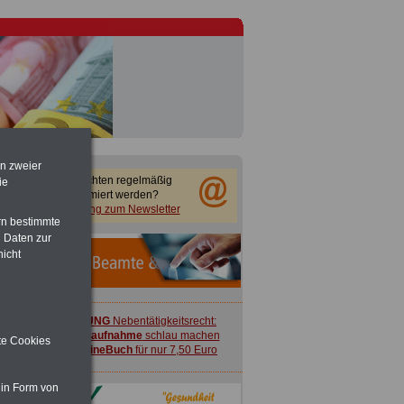
en zweier
Sie möchten regelmäßig
ie
informiert werden?
Anmeldung zum Newsletter
rn bestimmte
 Daten zur
nicht
ACHTUNG
Nebentätigkeitsrecht:
vor Jobaufnahme
schlau machen
ite Cookies
>>>
OnlineBuch
für nur 7,50 Euro
 in Form von