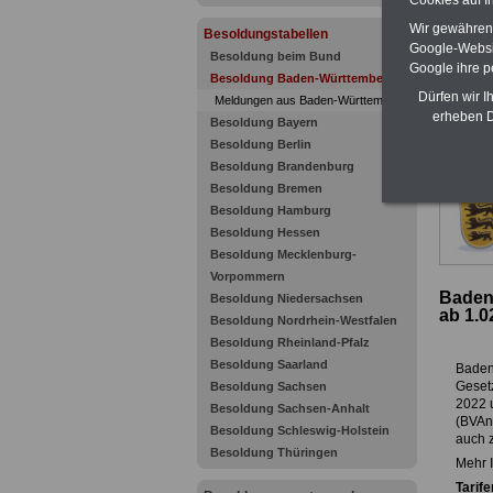
Cookies auf I
Wir gewähren D
Besoldungstabellen
Google-Websi
Besoldung beim Bund
Google ihre 
Besoldung Baden-Württemberg
Dürfen wir I
Meldungen aus Baden-Württemberg
erheben D
Besoldung Bayern
>>>Mehr
Besoldung Berlin
Besoldung Brandenburg
Besoldung Bremen
Besoldung Hamburg
Besoldung Hessen
Besoldung Mecklenburg-
Vorpommern
Baden
Besoldung Niedersachsen
ab 1.0
Besoldung Nordrhein-Westfalen
Besoldung Rheinland-Pfalz
Besoldung Saarland
Baden
Geset
Besoldung Sachsen
2022 u
Besoldung Sachsen-Anhalt
(BVAn
Besoldung Schleswig-Holstein
auch 
Besoldung Thüringen
Mehr 
Tarif