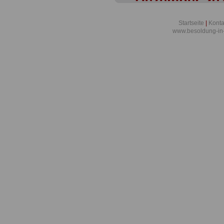
Dezember 20
Sachsen: Bes
Startseite
|
Konta
www.besoldung-in
Beamtinnen 
01.01.2020