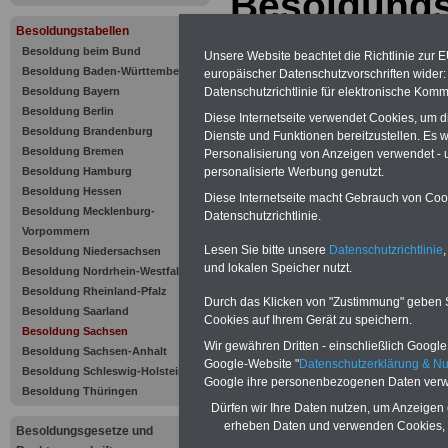
Besoldungs
Besoldungstabellen
1.2.2025
Besoldung beim Bund
Unsere Website beachtet die Richtlinie zur 
Besoldung Baden-Württemberg
europäischer Datenschutzvorschriften wide
Datenschutzrichtlinie für elektronische Komm
Besoldung Bayern
Besoldung Berlin
Diese Internetseite verwendet Cookies, um 
Besoldung Brandenburg
Dienste und Funktionen bereitzustellen. Es
Besoldung Bremen
Personalisierung von Anzeigen verwendet - un
personalisierte Werbung genutzt.
Besoldung Hamburg
Besoldung Hessen
Diese Internetseite macht Gebrauch von Cooki
Besoldung Mecklenburg-
Datenschutzrichtlinie.
Vorpommern
Lesen Sie bitte unsere
Datenschutzrichtlinie
,
Besoldung Niedersachsen
und lokalen Speicher nutzt.
Besoldung Nordrhein-Westfalen
Besoldung Rheinland-Pfalz
Durch das Klicken von "Zustimmung" geben Sie
>>>Mehr Infos 
Besoldung Saarland
Cookies auf Ihrem Gerät zu speichern.
Besoldung Sachsen
Sachsen
Wir gewähren Dritten - einschließlich Google -
Besoldung Sachsen-Anhalt
Google-Website "
Datenschutzerklärung & N
Besoldung Schleswig-Holstein
Google ihre personenbezogenen Daten verw
Besoldung Thüringen
Dürfen wir Ihre Daten nutzen, um Anzeigen 
erheben Daten und verwenden Cookies, 
Besoldungsgesetze und