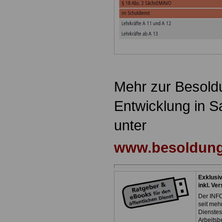
Mehr zur Besold
Entwicklung in S
unter
www.besoldung
Exklusi
inkl. Ve
Der INFO
seit meh
Dienste
Arbeitsb