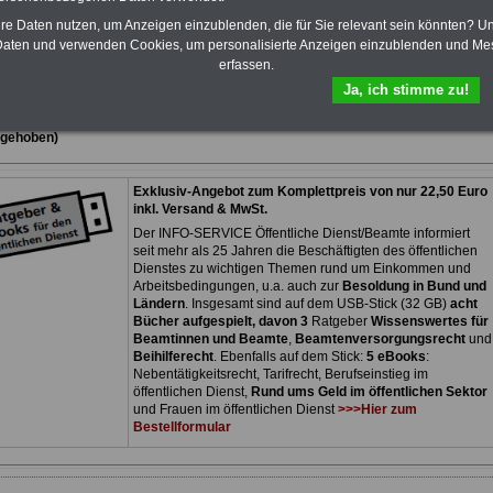
öffentlichen Dienst ist enthalten. Der
OnlineService bietet 10 Bücher und
hre Daten nutzen, um Anzeigen einzublenden, die für Sie relevant sein könnten? U
eBooks zum herunterladen, lesen
aten und verwenden Cookies, um personalisierte Anzeigen einzublenden und Me
und ausdrucken
>>>zur Bestellung
erfassen.
Ja, ich stimme zu!
sicht des Besoldungsgesetzes des Landes Rheinland-Pfalz:
fgehoben)
Exklusiv-Angebot zum Komplettpreis von nur 22,50 Euro
inkl. Versand & MwSt.
Der INFO-SERVICE Öffentliche Dienst/Beamte informiert
seit mehr als 25 Jahren die Beschäftigten des öffentlichen
Dienstes zu wichtigen Themen rund um Einkommen und
Arbeitsbedingungen, u.a. auch zur
Besoldung in Bund und
Ländern
. Insgesamt sind auf dem USB-Stick (32 GB)
acht
Bücher aufgespielt, davon 3
Ratgeber
Wissenswertes für
Beamtinnen und Beamte
,
Beamtenversorgungsrecht
und
Beihilferecht
. Ebenfalls auf dem Stick:
5 eBooks
:
Nebentätigkeitsrecht, Tarifrecht, Berufseinstieg im
öffentlichen Dienst,
Rund ums Geld im öffentlichen Sektor
und Frauen im öffentlichen Dienst
>>>Hier zum
Bestellformular