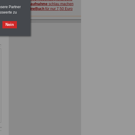
vor Jobaufnahme
schlau machen
nsere Partner
>>>
OnlineBuch
für nur 7,50 Euro
sswerte zu
Nein
ACHTUNG
Nebentätigkeitsrecht:
vor Jobaufnahme
schlau machen
>>>
OnlineBuch
für nur 7,50 Euro