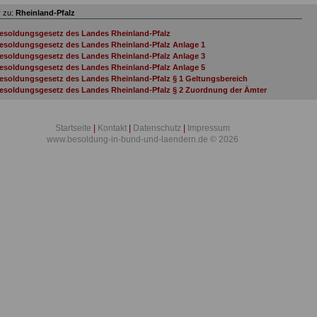
 zu:
Rheinland-Pfalz
esoldungsgesetz des Landes Rheinland-Pfalz
esoldungsgesetz des Landes Rheinland-Pfalz Anlage 1
esoldungsgesetz des Landes Rheinland-Pfalz Anlage 3
esoldungsgesetz des Landes Rheinland-Pfalz Anlage 5
esoldungsgesetz des Landes Rheinland-Pfalz § 1 Geltungsbereich
esoldungsgesetz des Landes Rheinland-Pfalz § 2 Zuordnung der Ämter
esoldungsgesetz des Landes Rheinland-Pfalz § 2a Höhe der Besoldung
esoldungsgesetz des Landes Rheinland-Pfalz § 3 Aufwandsentschädigungen
esoldungsgesetz des Landes Rheinland-Pfalz § 4 Sonstige Zuwendungen
Startseite
|
Kontakt
|
Datenschutz
|
Impressum
esoldungsgesetz des Landes Rheinland-Pfalz § 5 Dienstwohnungsvorschriften,
www.besoldung-in-bund-und-laendern.de © 2026
nrechnung von Sachbezügen
esoldungsgesetz des Landes Rheinland-Pfalz § 6 Dienstkleidung, Heilfürsorge,
nterkunft
esoldungsgesetz des Landes Rheinland-Pfalz § 6a Besondere Bestimmungen bei
tersteilzeit
esoldungsgesetz des Landes Rheinland-Pfalz § 6b Besoldung nach Erreichen der
esetzlichen Altersgrenze
esoldungsgesetz des Landes Rheinland-Pfalz § 6c Obergrenzen für
eförderungsämter
esoldungsgesetz des Landes Rheinland-Pfalz § 6d Abweichende Bestimmung von
rundgehaltssätzen
esoldungsgesetz des Landes Rheinland-Pfalz § 6e Jahresprämie
esoldungsgesetz des Landes Rheinland-Pfalz § 6f Ruhegehaltfähigkeit der Zulage fü
eamte mit vollzugspolizeilichen Aufgaben
esoldungsgesetz des Landes Rheinland-Pfalz § 6j Besoldung bei begrenzter
ienstfähigkeit