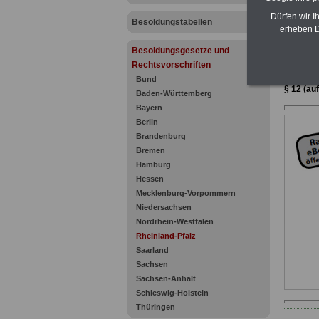
Dürfen wir I
Besoldungstabellen
erheben D
Besoldungsgesetze und
Rechtsvorschriften
Zur Über
Bund
§ 12 (au
Baden-Württemberg
Bayern
Berlin
Brandenburg
Bremen
Hamburg
Hessen
Mecklenburg-Vorpommern
Niedersachsen
Nordrhein-Westfalen
Rheinland-Pfalz
Saarland
Sachsen
Sachsen-Anhalt
Schleswig-Holstein
Thüringen