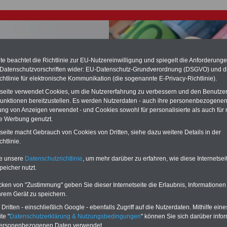
e beachtet die Richtlinie zur EU-Nutzereinwilligung und spiegelt die Anforderung
 Datenschutzvorschriften wider: EU-Datenschutz-Grundverordnung (DSGVO) und d
chtlinie für elektronische Kommunikation (die sogenannte E-Privacy-Richtlinie).
chste Reha - Recherchieren Sie mit dem "führenden" Klinikverzeichnis
tseite verwendet Cookies, um die Nutzererfahrung zu verbessern und den Benutze
führende Klinikverzeichnis
rund um die Beihilfe" gibt ihnen Orientierung
unktionen bereitzustellen. Es werden Nutzerdaten - auch ihre personenbezogenen
 Suche nach der geeigneten Klinik für Ihre nächsten Reha. Sie können auch
ung von Anzeigen verwendet - und Cookies sowohl für personalisierte als auch für 
dikationen von A bis Z
suchen. Beamtinnen und Beamte finden zudem
te Werbung genutzt.
hafte Angebote nach Gesundheitswochen..
tseite macht Gebrauch von Cookies von Dritten, siehe dazu weitere Details in der
htlinie.
ungsgesetz des Landes Rheinland-Pfalz § 12 (aufgehoben
te unsere
Datenschutzrichtlinie
, um mehr darüber zu erfahren, wie diese Internetse
peicher nutzt.
O
nline
S
ervic
e
für 10 Euro
cken von "Zustimmung" geben Sie dieser Internetseite die Erlaubnis, Informationen
Für nur 10,00 Euro bei einer Laufzeit
hrem Gerät zu speichern.
von 12 Monaten bleiben Sie in den
wichtigsten Fragen zum Öffentlichen
ritten - einschließlich Google - ebenfalls Zugriff auf die Nutzerdaten. Mithilfe eine
Dienst auf dem Laufenden: auch ein
te "
Datenschutzerklärung & Nutzungsbedingungen
" können Sie sich darüber infor
eBook zum Berufseinstieg in den
personenbezogenen Daten verwendet.