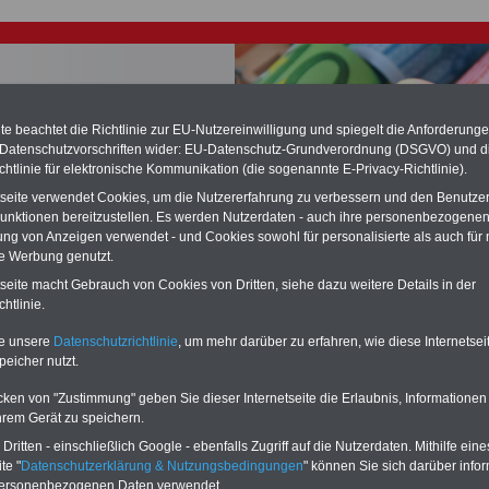
e beachtet die Richtlinie zur EU-Nutzereinwilligung und spiegelt die Anforderung
 Datenschutzvorschriften wider: EU-Datenschutz-Grundverordnung (DSGVO) und d
chtlinie für elektronische Kommunikation (die sogenannte E-Privacy-Richtlinie).
chste Reha - Recherchieren Sie mit dem "führenden" Klinikverzeichnis
tseite verwendet Cookies, um die Nutzererfahrung zu verbessern und den Benutze
führende Klinikverzeichnis
rund um die Beihilfe" gibt ihnen Orientierung
unktionen bereitzustellen. Es werden Nutzerdaten - auch ihre personenbezogenen
 Suche nach der geeigneten Klinik für Ihre nächsten Reha. Sie können auch
ung von Anzeigen verwendet - und Cookies sowohl für personalisierte als auch für 
dikationen von A bis Z
suchen. Beamtinnen und Beamte finden zudem
te Werbung genutzt.
hafte Angebote nach Gesundheitswochen..
tseite macht Gebrauch von Cookies von Dritten, siehe dazu weitere Details in der
htlinie.
ungsgesetz des Landes Rheinland-Pfalz § 2a Höhe der
te unsere
Datenschutzrichtlinie
, um mehr darüber zu erfahren, wie diese Internetse
dung
peicher nutzt.
O
nline
S
ervic
e
für 10 Euro
cken von "Zustimmung" geben Sie dieser Internetseite die Erlaubnis, Informationen
hrem Gerät zu speichern.
Für nur 10,00 Euro bei einer Laufzeit
von 12 Monaten bleiben Sie in den
ritten - einschließlich Google - ebenfalls Zugriff auf die Nutzerdaten. Mithilfe eine
wichtigsten Fragen zum Öffentlichen
te "
Datenschutzerklärung & Nutzungsbedingungen
" können Sie sich darüber infor
Dienst auf dem Laufenden: auch ein
personenbezogenen Daten verwendet.