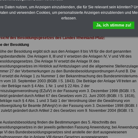
eBook zum Berufseinstieg in den
öffentlichen Dienst ist enthalten. Der
hre Daten nutzen, um Anzeigen einzublenden, die für Sie relevant sein könnten? U
OnlineService bietet 10 Bücher und
aten und verwenden Cookies, um personalisierte Anzeigen einzublenden und Me
eBooks zum herunterladen, lesen
erfassen.
und ausdrucken
>>>zur Bestellung
Ja, ich stimme zu!
sicht des Besoldungsgesetzes des Landes Rheinland-Pfalz:
he der Besoldung
öhe der Besoldung ergibt sich aus den Anlagen II bis VII für die dort genannten
sbestandteile. Die Anlagen II, III und V ersetzen die Anlagen IV, V und VIII des
soldungsgesetzes. Die Anlage IV ersetzt die Anlage IX des
soldungsgesetzes im Hinblick auf Amtszulagen und die allgemeine Stellenzulage
mmer 27 der Vorbemerkungen zu den Bundesbesoldungsordnungen A und B. Die
I ersetzt die Anlage 1 zu Nummer 1 der Bekanntmachung des Bundesministeriums
rn vom 10. September 2003 (BGBl. I S. 1843). Die Beträge der Anlage VII treten an
e der Beträge nach § 4 Abs. 1 Nr. 1 und § 22 Abs. 2 der
niszulagenverordnung (EZulV) in der Fassung vom 3. Dezember 1998 (BGBl. I S.
letzt geändert durch Artikel 67 des Gesetzes vom 21. Juni 2005 (BGBl. I S. 1818),
Beträge nach § 4 Abs. 1 und 3 Satz 1 der Verordnung über die Gewährung von
itsvergütung für Beamte (MVergV) in der Fassung vom 3. Dezember 1998 (BGBl. I
 zuletzt geändert durch Artikel 2 des Gesetzes vom 9. November 2004 (BGBl. I S.
die Auslandsbesoldung finden die Bestimmungen des 5. Abschnitts des
soldungsgesetzes in der jeweils geltenden Fassung Anwendung; bei Anwendung
ge VI des Bundesbesoldungsgesetzes sind anstelle der dort ausgewiesenen
altsspannen die in Anlage VIII dieses Gesetzes ausgewiesenen