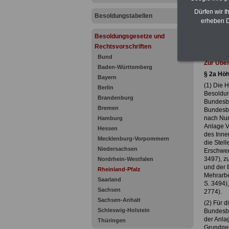
Dürfen wir I
Besoldungstabellen
erheben D
Besoldungsgesetze und
Rechtsvorschriften
Bund
Zur Über
Baden-Württemberg
§ 2a Hö
Bayern
(1) Die H
Berlin
Besoldung
Brandenburg
Bundesbe
Bremen
Bundesbe
nach Nu
Hamburg
Anlage V
Hessen
des Inne
Mecklenburg-Vorpommern
die Stell
Niedersachsen
Erschwer
3497), zu
Nordrhein-Westfalen
und der 
Rheinland-Pfalz
Mehrarbe
Saarland
S. 3494),
Sachsen
2774).
Sachsen-Anhalt
(2) Für 
Schleswig-Holstein
Bundesbe
der Anla
Thüringen
Grundgeh