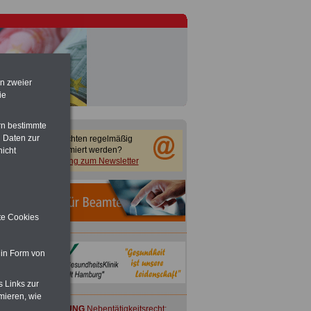
en zweier
ie
rn bestimmte
 Daten zur
Sie möchten regelmäßig
informiert werden?
nicht
Anmeldung zum Newsletter
ite Cookies
 in Form von
s Links zur
mieren, wie
ACHTUNG
Nebentätigkeitsrecht: