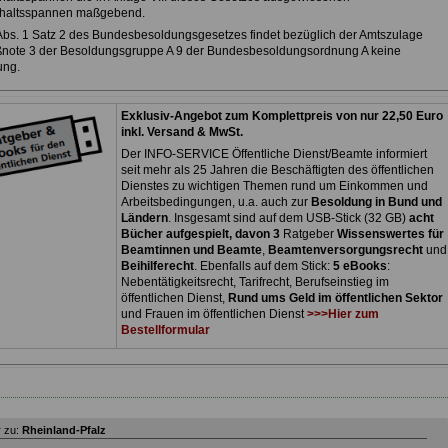
haltsspannen maßgebend.
 Abs. 1 Satz 2 des Bundesbesoldungsgesetzes findet bezüglich der Amtszulage
note 3 der Besoldungsgruppe A 9 der Bundesbesoldungsordnung A keine
ng.
Exklusiv-Angebot zum Komplettpreis von nur 22,50 Euro
inkl. Versand & MwSt.
Der INFO-SERVICE Öffentliche Dienst/Beamte informiert
seit mehr als 25 Jahren die Beschäftigten des öffentlichen
Dienstes zu wichtigen Themen rund um Einkommen und
Arbeitsbedingungen, u.a. auch zur
Besoldung in Bund und
Ländern
. Insgesamt sind auf dem USB-Stick (32 GB)
acht
Bücher aufgespielt, davon 3
Ratgeber
Wissenswertes für
Beamtinnen und Beamte
,
Beamtenversorgungsrecht
und
Beihilferecht
. Ebenfalls auf dem Stick:
5 eBooks
:
Nebentätigkeitsrecht, Tarifrecht, Berufseinstieg im
öffentlichen Dienst,
Rund ums Geld im öffentlichen Sektor
und Frauen im öffentlichen Dienst
>>>Hier zum
Bestellformular
 zu:
Rheinland-Pfalz