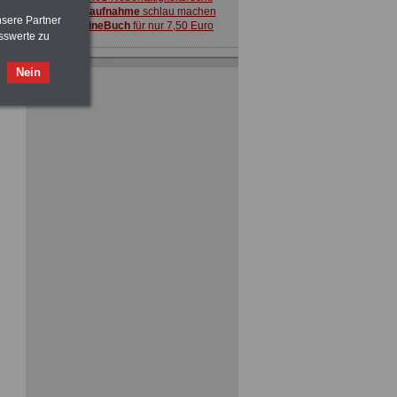
vor Jobaufnahme
schlau machen
nsere Partner
>>>
OnlineBuch
für nur 7,50 Euro
sswerte zu
Nein
ACHTUNG
Nebentätigkeitsrecht:
vor Jobaufnahme
schlau machen
>>>
OnlineBuch
für nur 7,50 Euro