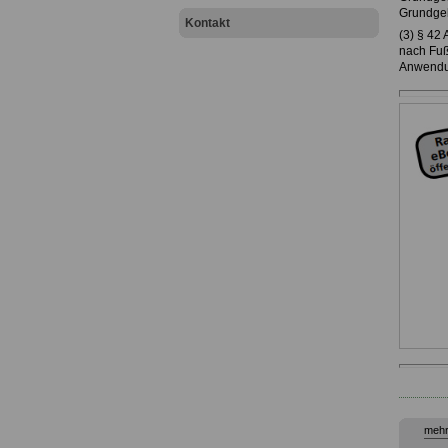
Grundge
Kontakt
(3) § 42
nach Fuß
Anwendu
mehr