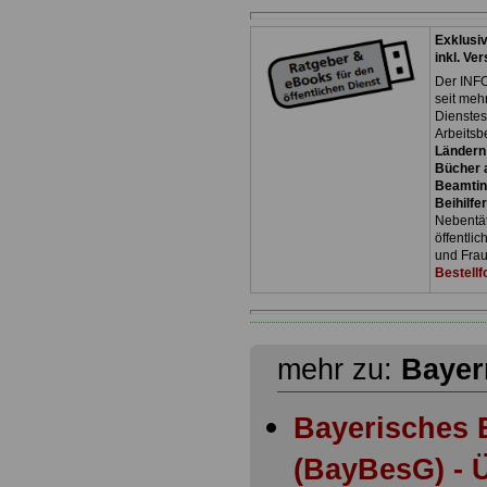
Exklusi
inkl. Ve
Der INFO
seit meh
Dienste
Arbeitsb
Ländern
Bücher a
Beamtin
Beihilfe
Nebentäti
öffentli
und Frau
Bestellf
mehr zu:
Bayer
Bayerisches 
(BayBesG) - Ü