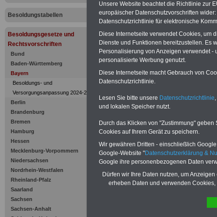
Rückforder
Unsere Website beachtet die Richtlinie zur 
europäischer Datenschutzvorschriften wide
Besoldungstabellen
Besoldung
Datenschutzrichtlinie für elektronische Komm
Diese Internetseite verwendet Cookies, um 
Besoldungsgesetze und
Dienste und Funktionen bereitzustellen. Es
Rechtsvorschriften
Personalisierung von Anzeigen verwendet - un
Bund
personalisierte Werbung genutzt.
Baden-Württemberg
Diese Internetseite macht Gebrauch von Cooki
Bayern
Datenschutzrichtlinie.
Besoldungs- und
Versorgungsanpassung 2024-2025
Lesen Sie bitte unsere
Datenschutzrichtlinie
,
Berlin
und lokalen Speicher nutzt.
Brandenburg
Bremen
Durch das Klicken von "Zustimmung" geben Sie
Cookies auf Ihrem Gerät zu speichern.
Hamburg
Hessen
Wir gewähren Dritten - einschließlich Google -
Zur Übersicht d
Mecklenburg-Vorpommern
Google-Website "
Datenschutzerklärung & N
Niedersachsen
Google ihre personenbezogenen Daten verw
Besoldungsges
Nordrhein-Westfalen
Dürfen wir Ihre Daten nutzen, um Anzeigen 
Rheinland-Pfalz
erheben Daten und verwenden Cookies, 
Bayern:
Saarland
Sachsen
Art. 15 Rückfor
Sachsen-Anhalt