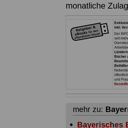
monatliche Zulag
Exklusi
inkl. Ve
Der INFO
seit meh
Dienste
Arbeitsb
Ländern
Bücher a
Beamtin
Beihilfe
Nebentäti
öffentli
und Frau
Bestellf
mehr zu:
Bayer
Bayerisches 