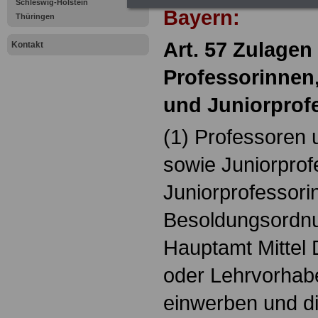
Schleswig-Holstein
Bayern:
Thüringen
Art. 57 Zulagen
Kontakt
Professorinnen
und Juniorprof
(1) Professoren 
sowie Juniorpro
Juniorprofessori
Besoldungsordnu
Hauptamt Mittel 
oder Lehrvorhab
einwerben und d