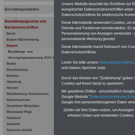
Zulagen für
Unsere Website beachtet die Richtlinie zur 
europäischer Datenschutzvorschriften wide
Besoldungstabellen
und Profes
Datenschutzrichtlinie für elektronische Komm
Besoldungsgesetze und
Juniorprof
Diese Internetseite verwendet Cookies, um 
Rechtsvorschriften
Dienste und Funktionen bereitzustellen. Es
Personalisierung von Anzeigen verwendet - un
Bund
Juniorprof
personalisierte Werbung genutzt.
Baden-Württemberg
Bayern
Diese Internetseite macht Gebrauch von Cooki
Besoldungs- und
Datenschutzrichtlinie.
Versorgungsanpassung 2024-2025
Lesen Sie bitte unsere
Datenschutzrichtlinie
,
Berlin
und lokalen Speicher nutzt.
Brandenburg
Bremen
Durch das Klicken von "Zustimmung" geben Sie
Hamburg
Cookies auf Ihrem Gerät zu speichern.
Hessen
Wir gewähren Dritten - einschließlich Google -
Mecklenburg-Vorpommern
Google-Website "
Datenschutzerklärung & N
Niedersachsen
Google ihre personenbezogenen Daten verw
Nordrhein-Westfalen
Dürfen wir Ihre Daten nutzen, um Anzeigen 
Rheinland-Pfalz
erheben Daten und verwenden Cookies, 
Zur Übersicht d
Saarland
Sachsen
Besoldungsges
Sachsen-Anhalt