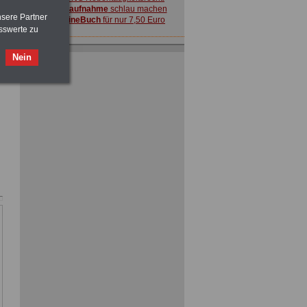
vor Jobaufnahme
schlau machen
nsere Partner
>>>
OnlineBuch
für nur 7,50 Euro
sswerte zu
Nein
ACHTUNG
Nebentätigkeitsrecht:
vor Jobaufnahme
schlau machen
>>>
OnlineBuch
für nur 7,50 Euro