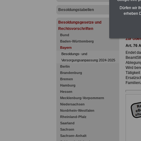
Dürfen wir I
Besoldungstabellen
erheben D
Besoldungsgesetze und
Rechtsvorschriften
Bund
Zur Übe
Baden-Württemberg
Art. 76 
Bayern
Endet da
Besoldungs- und
BeamtStG
Versorgungsanpassung 2024-2025
Ablegung
Berlin
Wird ber
Tätigkeit
Brandenburg
Ersatzsc
Bremen
Familien
Hamburg
Hessen
Mecklenburg-Vorpommern
Niedersachsen
Nordrhein-Westfalen
Rheinland-Pfalz
Saarland
Sachsen
Sachsen-Anhalt