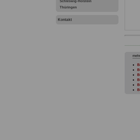
Schleswig-Holstein
Thüringen
Kontakt
mehr
B
B
B
B
B
B
B
B
B
D
B
G
E
B
d
B