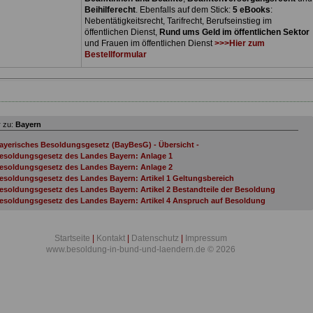
Beihilferecht
. Ebenfalls auf dem Stick:
5 eBooks
:
Nebentätigkeitsrecht, Tarifrecht, Berufseinstieg im
öffentlichen Dienst,
Rund ums Geld im öffentlichen Sektor
und Frauen im öffentlichen Dienst
>>>Hier zum
Bestellformular
 zu:
Bayern
ayerisches Besoldungsgesetz (BayBesG) - Übersicht -
esoldungsgesetz des Landes Bayern: Anlage 1
esoldungsgesetz des Landes Bayern: Anlage 2
esoldungsgesetz des Landes Bayern: Artikel 1 Geltungsbereich
esoldungsgesetz des Landes Bayern: Artikel 2 Bestandteile der Besoldung
esoldungsgesetz des Landes Bayern: Artikel 4 Anspruch auf Besoldung
esoldungsgesetz des Landes Bayern: Artikel 5 Besoldung bei mehreren Hauptämter
esoldungsgesetz des Landes Bayern: Artikel 6 Besoldung bei Teilzeitbeschäftigung
esoldungsgesetz des Landes Bayern: Artikel 7 Besoldung bei begrenzter
Startseite
|
Kontakt
|
Datenschutz
|
Impressum
ienstfähigkeit
www.besoldung-in-bund-und-laendern.de © 2026
esoldungsgesetz des Landes Bayern: Artikel 8 Kürzung der Besoldung bei
ewährung einer Versorgung durch eine zwischenstaatliche oder überstaatliche
inrichtung
esoldungsgesetz des Landes Bayern: Artikel 10 Anrechnung anderer Einkünfte auf
ie Besoldung
esoldungsgesetz des Landes Bayern: Artikel 11 Anrechnung von Sachbezügen auf