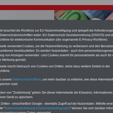
e beachtet die Richtlinie zur EU-Nutzereinwilligung und spiegelt die Anforderung
 Datenschutzvorschriften wider: EU-Datenschutz-Grundverordnung (DSGVO) und d
chtlinie für elektronische Kommunikation (die sogenannte E-Privacy-Richtlinie).
chste Reha - Recherchieren Sie mit dem "führenden" Klinikverzeichnis
tseite verwendet Cookies, um die Nutzererfahrung zu verbessern und den Benutze
führende Klinikverzeichnis
rund um die Beihilfe" gibt ihnen Orientierung
unktionen bereitzustellen. Es werden Nutzerdaten - auch ihre personenbezogenen
 Suche nach der geeigneten Klinik für Ihre nächsten Reha. Sie können auch
ung von Anzeigen verwendet - und Cookies sowohl für personalisierte als auch für 
dikationen von A bis Z
suchen. Beamtinnen und Beamte finden zudem
te Werbung genutzt.
hafte Angebote nach Gesundheitswochen..
tseite macht Gebrauch von Cookies von Dritten, siehe dazu weitere Details in der
htlinie.
ungsgesetz des Landes Bayern: Artikel 76
te unsere
Datenschutzrichtlinie
, um mehr darüber zu erfahren, wie diese Internetse
erbezüge nach Ablegung der Qualifikationsprüfung
peicher nutzt.
O
nline
S
ervic
e
für 10 Euro
cken von "Zustimmung" geben Sie dieser Internetseite die Erlaubnis, Informationen
hrem Gerät zu speichern.
Für nur 10,00 Euro bei einer Laufzeit
von 12 Monaten bleiben Sie in den
ritten - einschließlich Google - ebenfalls Zugriff auf die Nutzerdaten. Mithilfe eine
wichtigsten Fragen zum Öffentlichen
te "
Datenschutzerklärung & Nutzungsbedingungen
" können Sie sich darüber infor
Dienst auf dem Laufenden: auch ein
personenbezogenen Daten verwendet.