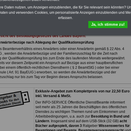
eBook zum Berufseinstieg in den
öffentlichen Dienst ist enthalten. Der
hre Daten nutzen, um Anzeigen einzublenden, die für Sie relevant sein könnten? U
OnlineService bietet 10 Bücher und
aten und verwenden Cookies, um personalisierte Anzeigen einzublenden und Me
eBooks zum herunterladen, lesen
erfassen.
und ausdrucken
>>>zur Bestellung
Ja, ich stimme zu!
rsicht des Besoldungsgesetzes des Landes Bayern:
Anwärterbezüge nach Ablegung der Qualifikationsprüfung
s Beamtenverhältnis eines Anwärters oder einer Anwärterin gemäß § 22 Abs. 4
 , werden die Anwärterbezüge und der Familienzuschlag für die Zeit nach
 der Qualifikationsprüfung bis zum Ende des laufenden Monats weitergewährt.
eits vor diesem Zeitpunkt ein Anspruch auf Bezüge aus einer hauptberuflichen
 bei einem öffentlich-rechtlichen Dienstherrn ( § 2 BeamtStG ) oder bei einer
hule ( Art. 91 BayEUG ) erworben, so werden die Anwärterbezüge und der
zuschlag nur bis zum Tag vor Beginn dieses Anspruchs belassen.
Exklusiv-Angebot zum Komplettpreis von nur 22,50 Euro
inkl. Versand & MwSt.
Der INFO-SERVICE Öffentliche Dienst/Beamte informiert
seit mehr als 25 Jahren die Beschäftigten des öffentlichen
Dienstes zu wichtigen Themen rund um Einkommen und
Arbeitsbedingungen, u.a. auch zur
Besoldung in Bund und
Ländern
. Insgesamt sind auf dem USB-Stick (32 GB)
acht
Bücher aufgespielt, davon 3
Ratgeber
Wissenswertes für
Beamtinnen und Beamte
,
Beamtenversorgungsrecht
und