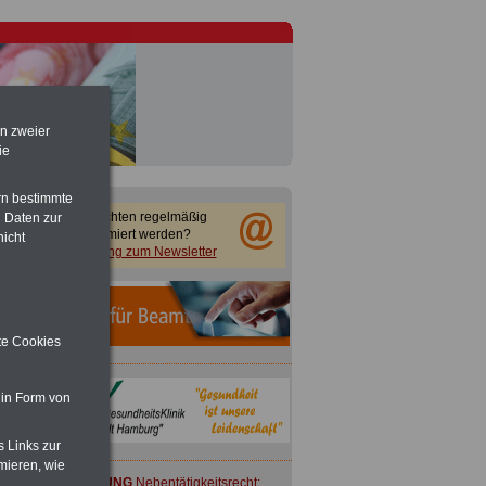
en zweier
ie
rn bestimmte
Sie möchten regelmäßig
 Daten zur
informiert werden?
nicht
Anmeldung zum Newsletter
ite Cookies
 in Form von
s Links zur
mieren, wie
ACHTUNG
Nebentätigkeitsrecht: