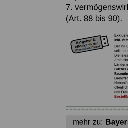
7. vermögenswir
(Art. 88 bis 90).
Exklusi
inkl. Ve
Der INFO
seit meh
Dienste
Arbeitsb
Ländern
Bücher a
Beamtin
Beihilfe
Nebentäti
öffentli
und Frau
Bestellf
mehr zu:
Bayer