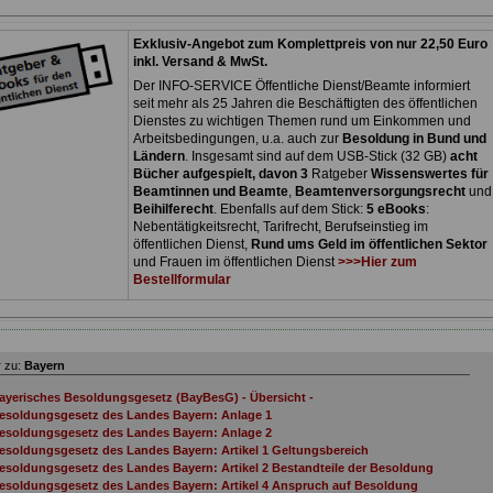
Exklusiv-Angebot zum Komplettpreis von nur 22,50 Euro
inkl. Versand & MwSt.
Der INFO-SERVICE Öffentliche Dienst/Beamte informiert
seit mehr als 25 Jahren die Beschäftigten des öffentlichen
Dienstes zu wichtigen Themen rund um Einkommen und
Arbeitsbedingungen, u.a. auch zur
Besoldung in Bund und
Ländern
. Insgesamt sind auf dem USB-Stick (32 GB)
acht
Bücher aufgespielt, davon 3
Ratgeber
Wissenswertes für
Beamtinnen und Beamte
,
Beamtenversorgungsrecht
und
Beihilferecht
. Ebenfalls auf dem Stick:
5 eBooks
:
Nebentätigkeitsrecht, Tarifrecht, Berufseinstieg im
öffentlichen Dienst,
Rund ums Geld im öffentlichen Sektor
und Frauen im öffentlichen Dienst
>>>Hier zum
Bestellformular
 zu:
Bayern
ayerisches Besoldungsgesetz (BayBesG) - Übersicht -
esoldungsgesetz des Landes Bayern: Anlage 1
esoldungsgesetz des Landes Bayern: Anlage 2
esoldungsgesetz des Landes Bayern: Artikel 1 Geltungsbereich
esoldungsgesetz des Landes Bayern: Artikel 2 Bestandteile der Besoldung
esoldungsgesetz des Landes Bayern: Artikel 4 Anspruch auf Besoldung