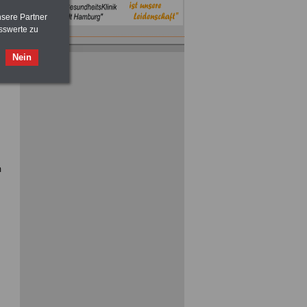
nsere Partner
sswerte zu
Nein
m