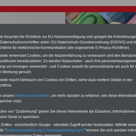
e beachtet die Richtlinie zur EU-Nutzereinwilligung und spiegelt die Anforderung
 Datenschutzvorschriften wider: EU-Datenschutz-Grundverordnung (DSGVO) und d
chtlinie für elektronische Kommunikation (die sogenannte E-Privacy-Richtlinie).
chste Reha - Recherchieren Sie mit dem "führenden" Klinikverzeichnis
tseite verwendet Cookies, um die Nutzererfahrung zu verbessern und den Benutze
führende Klinikverzeichnis
rund um die Beihilfe" gibt ihnen Orientierung
unktionen bereitzustellen. Es werden Nutzerdaten - auch ihre personenbezogenen
 Suche nach der geeigneten Klinik für Ihre nächsten Reha. Sie können auch
ung von Anzeigen verwendet - und Cookies sowohl für personalisierte als auch für 
dikationen von A bis Z
suchen. Beamtinnen und Beamte finden zudem
te Werbung genutzt.
hafte Angebote nach Gesundheitswochen..
tseite macht Gebrauch von Cookies von Dritten, siehe dazu weitere Details in der
htlinie.
ungsgesetz des Landes Bayern: Artikel 67
te unsere
Datenschutzrichtlinie
, um mehr darüber zu erfahren, wie diese Internetse
ungsprämie
peicher nutzt.
O
nline
S
ervic
e
für 10 Euro
cken von "Zustimmung" geben Sie dieser Internetseite die Erlaubnis, Informationen
hrem Gerät zu speichern.
Für nur 10,00 Euro bei einer Laufzeit
von 12 Monaten bleiben Sie in den
ritten - einschließlich Google - ebenfalls Zugriff auf die Nutzerdaten. Mithilfe eine
wichtigsten Fragen zum Öffentlichen
te "
Datenschutzerklärung & Nutzungsbedingungen
" können Sie sich darüber infor
Dienst auf dem Laufenden: auch ein
personenbezogenen Daten verwendet.