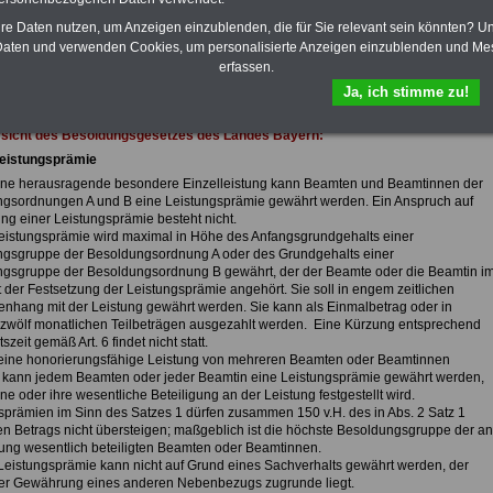
eBook zum Berufseinstieg in den
öffentlichen Dienst ist enthalten. Der
hre Daten nutzen, um Anzeigen einzublenden, die für Sie relevant sein könnten? U
OnlineService bietet 10 Bücher und
aten und verwenden Cookies, um personalisierte Anzeigen einzublenden und Me
eBooks zum herunterladen, lesen
erfassen.
und ausdrucken
>>>zur Bestellung
Ja, ich stimme zu!
rsicht des Besoldungsgesetzes des Landes Bayern:
Leistungsprämie
eine herausragende besondere Einzelleistung kann Beamten und Beamtinnen der
gsordnungen A und B eine Leistungsprämie gewährt werden. Ein Anspruch auf
g einer Leistungsprämie besteht nicht.
Leistungsprämie wird maximal in Höhe des Anfangsgrundgehalts einer
gsgruppe der Besoldungsordnung A oder des Grundgehalts einer
gsgruppe der Besoldungsordnung B gewährt, der der Beamte oder die Beamtin i
 der Festsetzung der Leistungsprämie angehört. Sie soll in engem zeitlichen
hang mit der Leistung gewährt werden. Sie kann als Einmalbetrag oder in
zwölf monatlichen Teilbeträgen ausgezahlt werden. Eine Kürzung entsprechend
tszeit gemäß Art. 6 findet nicht statt.
 eine honorierungsfähige Leistung von mehreren Beamten oder Beamtinnen
, kann jedem Beamten oder jeder Beamtin eine Leistungsprämie gewährt werden,
e oder ihre wesentliche Beteiligung an der Leistung festgestellt wird.
sprämien im Sinn des Satzes 1 dürfen zusammen 150 v.H. des in Abs. 2 Satz 1
n Betrags nicht übersteigen; maßgeblich ist die höchste Besoldungsgruppe der an
tung wesentlich beteiligten Beamten oder Beamtinnen.
 Leistungsprämie kann nicht auf Grund eines Sachverhalts gewährt werden, der
der Gewährung eines anderen Nebenbezugs zugrunde liegt.