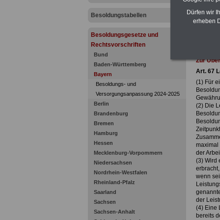
Dürfen wir I
Besoldungstabellen
erheben D
Besoldungsgesetze und
Rechtsvorschriften
Bund
Zur Übe
Baden-Württemberg
Art. 67 
Bayern
(1) Für 
Besoldungs- und
Besoldun
Versorgungsanpassung 2024-2025
Gewährun
Berlin
(2) Die 
Besoldun
Brandenburg
Besoldun
Bremen
Zeitpunkt
Hamburg
Zusammen
Hessen
maximal 
der Arbei
Mecklenburg-Vorpommern
(3) Wird
Niedersachsen
erbracht
Nordrhein-Westfalen
wenn sein
Rheinland-Pfalz
Leistung
genannte
Saarland
der Leis
Sachsen
(4) Eine
Sachsen-Anhalt
bereits 