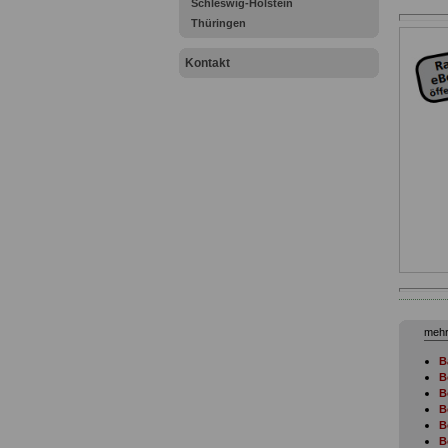
Schleswig-Holstein
Thüringen
Kontakt
mehr
B
B
B
B
B
B