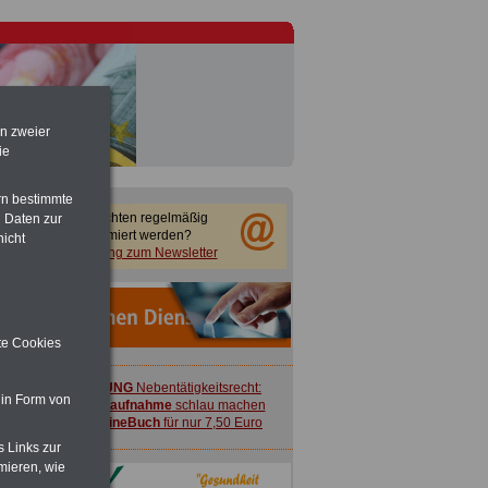
ACHTUNG
Nebentätigkeitsrecht:
vor Jobaufnahme
schlau machen
en zweier
>>>
OnlineBuch
für nur 7,50 Euro
ie
rn bestimmte
Sie möchten regelmäßig
 Daten zur
informiert werden?
nicht
Anmeldung zum Newsletter
ite Cookies
ACHTUNG
Nebentätigkeitsrecht:
 in Form von
vor Jobaufnahme
schlau machen
>>>
OnlineBuch
für nur 7,50 Euro
s Links zur
mieren, wie