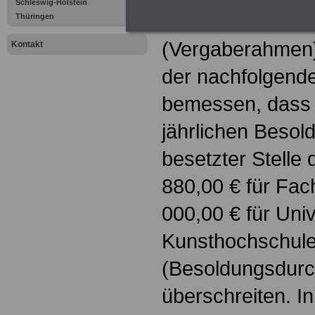
Schleswig-Holstein
Hochschulleistu
Thüringen
(Vergaberahmen)
Kontakt
der nachfolgend
bemessen, dass d
jährlichen Beso
besetzter Stelle
880,00 € für Fa
000,00 € für Uni
Kunsthochschul
(Besoldungsdurch
überschreiten. 