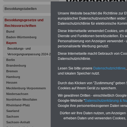
Vergabera
Besoldungstabellen
Unsere Website beachtet die Richtlinie zur 
europäischer Datenschutzvorschriften wide
Besoldungsgesetze und
Datenschutzrichtlinie für elektronische Komm
Rechtsvorschriften
Diese Internetseite verwendet Cookies, um 
Bund
Dienste und Funktionen bereitzustellen. Es
Baden-Württemberg
Personalisierung von Anzeigen verwendet - un
Bayern
personalisierte Werbung genutzt.
Besoldungs- und
Diese Internetseite macht Gebrauch von Cooki
Versorgungsanpassung 2024-2025
Datenschutzrichtlinie.
Berlin
Brandenburg
Lesen Sie bitte unsere
Datenschutzrichtlinie
,
Bremen
und lokalen Speicher nutzt.
Zur Übersicht d
Hamburg
Hessen
Durch das Klicken von "Zustimmung" geben Sie
Besoldungsges
Cookies auf Ihrem Gerät zu speichern.
Mecklenburg-Vorpommern
Niedersachsen
Wir gewähren Dritten - einschließlich Google -
Bayern:
Nordrhein-Westfalen
Google-Website "
Datenschutzerklärung & N
Rheinland-Pfalz
Google ihre personenbezogenen Daten verw
Art. 73 Vergab
Saarland
Dürfen wir Ihre Daten nutzen, um Anzeigen 
Sachsen
erheben Daten und verwenden Cookies, 
(1) Der Gesamtb
Sachsen-Anhalt