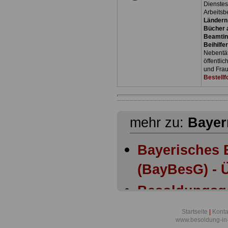
Dienste
Arbeitsb
Ländern
Bücher a
Beamtin
Beihilfe
Nebentäti
öffentli
und Frau
Bestellf
mehr zu:
Bayer
Bayerisches 
(BayBesG) - Ü
Besoldungsg
Bayern: Anla
Startseite
|
Konta
www.besoldung-in