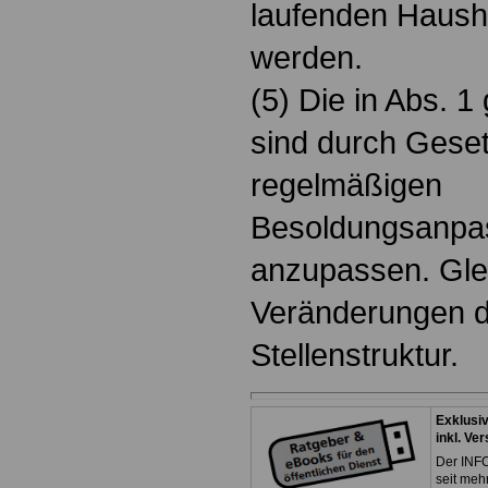
laufenden Hausha
werden.
(5) Die in Abs. 
sind durch Gese
regelmäßigen
Besoldungsanpas
anzupassen. Glei
Veränderungen d
Stellenstruktur.
Exklusi
inkl. Ve
Der INFO
seit meh