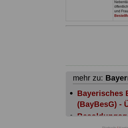
Nebentäti
öffentli
und Frau
Bestellf
mehr zu:
Bayer
Bayerisches 
(BayBesG) - Ü
Besoldungsg
Bayern: Anla