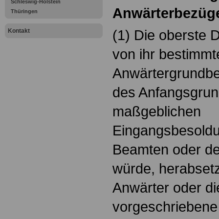
Schleswig-Holstein
Anwärterbezüg
Thüringen
(1) Die oberste 
Kontakt
von ihr bestimmt
Anwärtergrundbet
des Anfangsgrun
maßgeblichen
Eingangsbesold
Beamten oder de
würde, herabset
Anwärter oder di
vorgeschriebene 