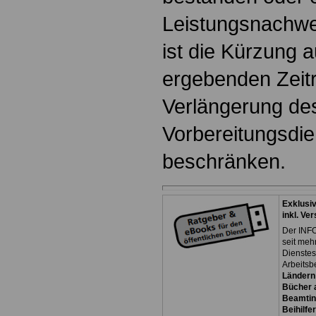
Leistungsnachwei
ist die Kürzung 
ergebenden Zeit
Verlängerung de
Vorbereitungsdie
beschränken.
Exklusi
inkl. Ve
Der INFO
seit meh
Dienste
Arbeitsb
Ländern
Bücher a
Beamtin
Beihilfe