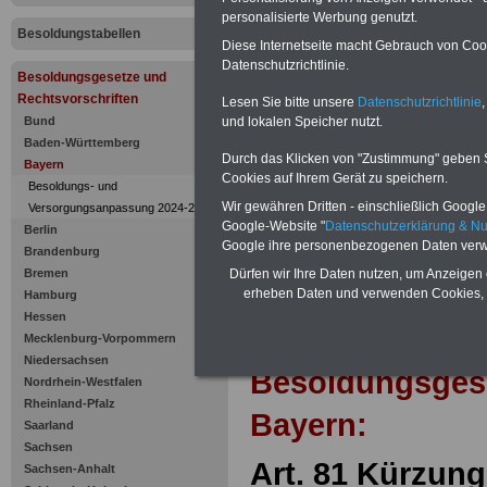
Kürzung de
personalisierte Werbung genutzt.
Besoldungstabellen
Anwärterbe
Diese Internetseite macht Gebrauch von Cooki
Datenschutzrichtlinie.
Besoldungsgesetze und
Rechtsvorschriften
Lesen Sie bitte unsere
Datenschutzrichtlinie
,
und lokalen Speicher nutzt.
Bund
Baden-Württemberg
Durch das Klicken von "Zustimmung" geben Sie
Bayern
Cookies auf Ihrem Gerät zu speichern.
Besoldungs- und
Wir gewähren Dritten - einschließlich Google -
Versorgungsanpassung 2024-2025
Google-Website "
Datenschutzerklärung & N
Berlin
Google ihre personenbezogenen Daten verw
Brandenburg
Dürfen wir Ihre Daten nutzen, um Anzeigen 
Bremen
erheben Daten und verwenden Cookies, 
Hamburg
Hessen
Zur Übersicht d
Mecklenburg-Vorpommern
Niedersachsen
Besoldungsges
Nordrhein-Westfalen
Rheinland-Pfalz
Bayern:
Saarland
Sachsen
Art. 81 Kürzung
Sachsen-Anhalt