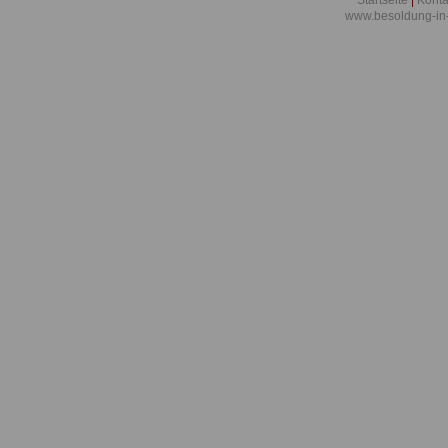
Startseite
|
Konta
www.besoldung-in
Besoldungsg
Bayern: Anla
Besoldungsg
Bayern: Artik
Besoldungsg
Bayern: Artik
Besoldung
Besoldungsg
Bayern: Artik
Besoldung
Besoldungsg