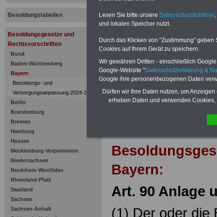
Anlage und
Besoldungstabellen
Lesen Sie bitte unsere
Datenschutzrichtlinie
,
und lokalen Speicher nutzt.
Besoldungsgesetze und
Durch das Klicken von "Zustimmung" geben Sie
Rechtsvorschriften
Cookies auf Ihrem Gerät zu speichern.
Bund
Wir gewähren Dritten - einschließlich Google -
Baden-Württemberg
Google-Website "
Datenschutzerklärung & N
Bayern
Google ihre personenbezogenen Daten verw
Besoldungs- und
Dürfen wir Ihre Daten nutzen, um Anzeigen 
Versorgungsanpassung 2024-2025
erheben Daten und verwenden Cookies, 
Berlin
Brandenburg
Bremen
Zur Übersicht d
Hamburg
Hessen
Besoldungsges
Mecklenburg-Vorpommern
Niedersachsen
Bayern:
Nordrhein-Westfalen
Rheinland-Pfalz
Art. 90 Anlage 
Saarland
Sachsen
(1) Der oder die B
Sachsen-Anhalt