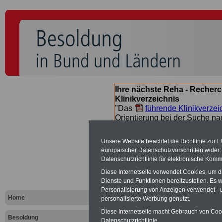
Ihre nächste Reha - Recherc
Klinikverzeichnis
"Das
führende Klinikverzei
Orientierung bei der Suche nac
nächsten Reha. Sie können a
suchen. Beamtinnen und Beamt
Unsere Website beachtet die Richtlinie zur 
Angebote nach Gesundheitsw
europäischer Datenschutzvorschriften wide
Datenschutzrichtlinie für elektronische Komm
Diese Internetseite verwendet Cookies, um 
Besoldungs
Dienste und Funktionen bereitzustellen. Es
Personalisierung von Anzeigen verwendet - un
Landes Baye
Home
personalisierte Werbung genutzt.
Diese Internetseite macht Gebrauch von Cooki
Besoldung
Datenschutzrichtlinie.