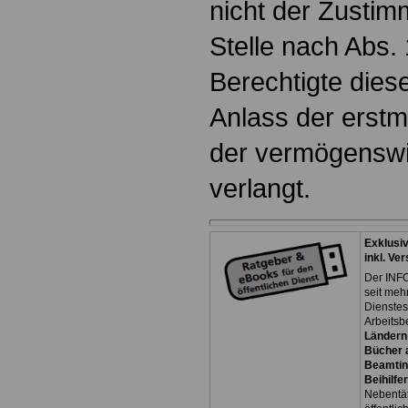
nicht der Zusti
Stelle nach Abs.
Berechtigte die
Anlass der erst
der vermögenswi
verlangt.
Exklusi
inkl. Ve
Der INFO
seit meh
Dienste
Arbeitsb
Ländern
Bücher a
Beamtin
Beihilfe
Nebentäti