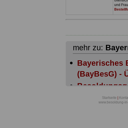
öffentli
und Frau
Bestellf
mehr zu:
Bayer
Bayerisches 
(BayBesG) - Ü
Besoldungsg
Bayern: Anla
Startseite
|
Konta
www.besoldung-in
Besoldungsg
Bayern: Anla