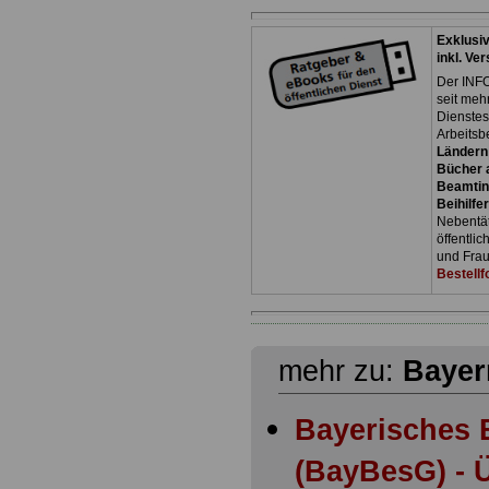
Exklusi
inkl. Ve
Der INFO
seit meh
Dienste
Arbeitsb
Ländern
Bücher a
Beamtin
Beihilfe
Nebentäti
öffentli
und Frau
Bestellf
mehr zu:
Bayer
Bayerisches 
(BayBesG) - Ü