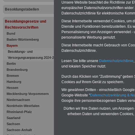
Rückforder
Unsere Website beachtet die Richtlinie zur 
europäischer Datenschutzvorschriften wide
Besoldungstabellen
Besoldung
Datenschutzrichtlinie für elektronische Komm
Diese Internetseite verwendet Cookies, um 
Besoldungsgesetze und
Dienste und Funktionen bereitzustellen. Es
Rechtsvorschriften
Personalisierung von Anzeigen verwendet - un
Bund
personalisierte Werbung genutzt.
Baden-Württemberg
Diese Internetseite macht Gebrauch von Cooki
Bayern
Datenschutzrichtlinie.
Besoldungs- und
Versorgungsanpassung 2024-2025
Lesen Sie bitte unsere
Datenschutzrichtlinie
,
Berlin
und lokalen Speicher nutzt.
Brandenburg
Bremen
Durch das Klicken von "Zustimmung" geben Sie
Cookies auf Ihrem Gerät zu speichern.
Hamburg
Hessen
Wir gewähren Dritten - einschließlich Google -
Zur Übersicht d
Mecklenburg-Vorpommern
Google-Website "
Datenschutzerklärung & N
Niedersachsen
Google ihre personenbezogenen Daten verw
Besoldungsges
Nordrhein-Westfalen
Dürfen wir Ihre Daten nutzen, um Anzeigen 
Rheinland-Pfalz
erheben Daten und verwenden Cookies, 
Bayern:
Saarland
Sachsen
Art. 15 Rückfor
Sachsen-Anhalt