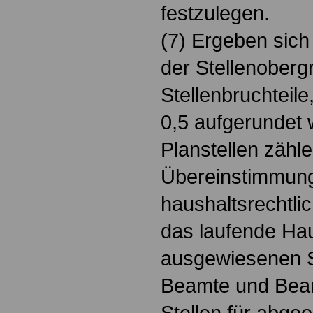
festzulegen.
(7) Ergeben sich
der Stellenober
Stellenbruchteil
0,5 aufgerundet 
Planstellen zähle
Übereinstimmung
haushaltsrechtlic
das laufende Hau
ausgewiesenen S
Beamte und Beam
Stellen für abge