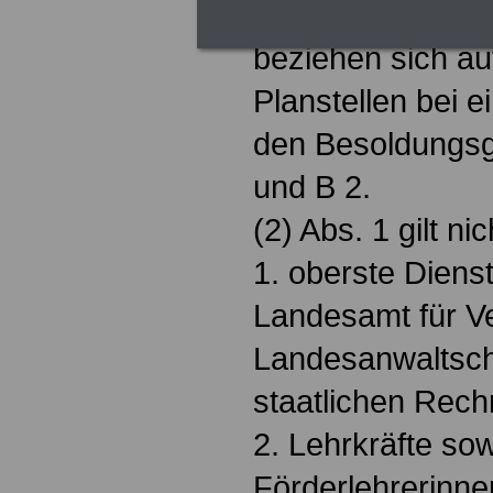
Die Vomhunderts
beziehen sich au
Planstellen bei e
den Besoldungsg
und B 2.
(2) Abs. 1 gilt nic
1. oberste Diens
Landesamt für V
Landesanwaltsch
staatlichen Rec
2. Lehrkräfte so
Förderlehrerinne