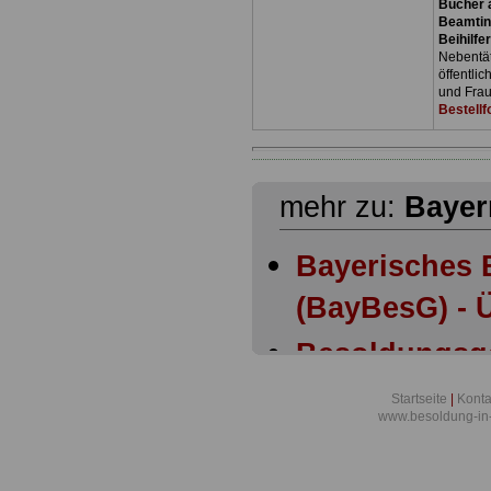
Bücher a
Beamtin
Beihilfe
Nebentäti
öffentli
und Frau
Bestellf
mehr zu:
Bayer
Bayerisches 
(BayBesG) - Ü
Besoldungsg
Bayern: Anla
Startseite
|
Konta
www.besoldung-in
Besoldungsg
Bayern: Anla