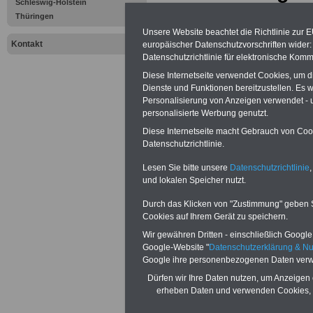
Schleswig-Holstein
Beförderungsä
Thüringen
Unsere Website beachtet die Richtlinie zur 
(1) Die Anteile 
Kontakt
europäischer Datenschutzvorschriften wide
Datenschutzrichtlinie für elektronische Komm
bei einem Dienst
Diese Internetseite verwendet Cookies, um 
Dienste und Funktionen bereitzustellen. Es
Maßgabe sachge
Personalisierung von Anzeigen verwendet - un
personalisierte Werbung genutzt.
folgende Obergr
Diese Internetseite macht Gebrauch von Cooki
Datenschutzrichtlinie.
(Stellenobergren
Lesen Sie bitte unsere
Datenschutzrichtlinie
,
überschreiten:
und lokalen Speicher nutzt.
Durch das Klicken von "Zustimmung" geben Sie
- in der Besoldu
Cookies auf Ihrem Gerät zu speichern.
- in den Besold
Wir gewähren Dritten - einschließlich Google -
Google-Website "
Datenschutzerklärung & N
Google ihre personenbezogenen Daten verw
B 2 nach Einze
Dürfen wir Ihre Daten nutzen, um Anzeigen 
1,5 v.H.
erheben Daten und verwenden Cookies, 