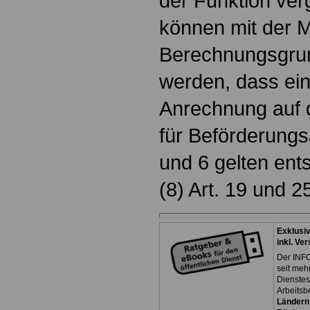
der Funktion ver
können mit der 
Berechnungsgru
werden, dass ei
Anrechnung auf d
für Beförderungs
und 6 gelten ent
(8) Art. 19 und 2
Exklusi
inkl. Ve
Der INFO
seit meh
Dienste
Arbeitsb
Ländern