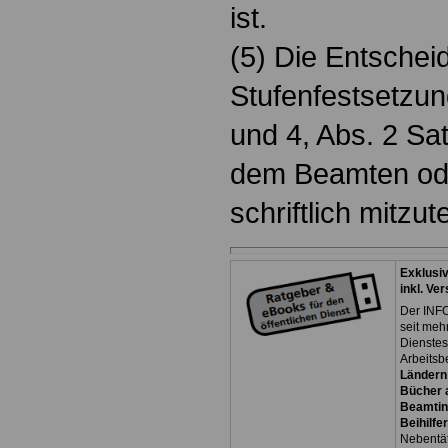
ist.
(5) Die Entschei
Stufenfestsetzun
und 4, Abs. 2 Sat
dem Beamten od
schriftlich mitzute
Exklusi
inkl. Ve
Der INFO
seit meh
Dienste
Arbeitsb
Ländern
Bücher a
Beamtin
Beihilfe
Nebentäti