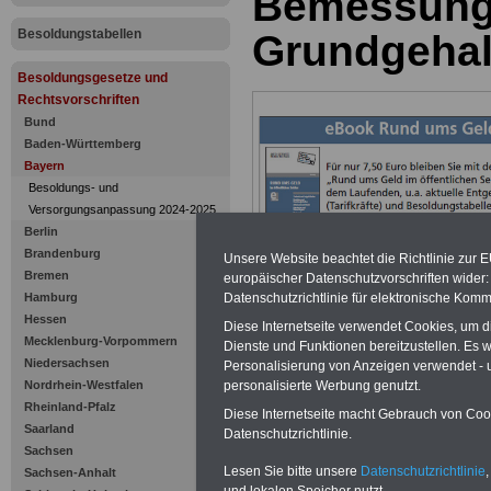
Bemessung
Besoldungstabellen
Grundgehal
Besoldungsgesetze und
Rechtsvorschriften
Bund
Baden-Württemberg
Bayern
Besoldungs- und
Versorgungsanpassung 2024-2025
Berlin
Brandenburg
Unsere Website beachtet die Richtlinie zur 
Bremen
europäischer Datenschutzvorschriften wide
Datenschutzrichtlinie für elektronische Komm
Hamburg
Hessen
Diese Internetseite verwendet Cookies, um 
Zur Übersicht d
Mecklenburg-Vorpommern
Dienste und Funktionen bereitzustellen. Es
Niedersachsen
Personalisierung von Anzeigen verwendet - un
Besoldungsges
personalisierte Werbung genutzt.
Nordrhein-Westfalen
Rheinland-Pfalz
Diese Internetseite macht Gebrauch von Cooki
Bayern:
Saarland
Datenschutzrichtlinie.
Sachsen
Art. 30 Bemess
Lesen Sie bitte unsere
Datenschutzrichtlinie
,
Sachsen-Anhalt
und lokalen Speicher nutzt.