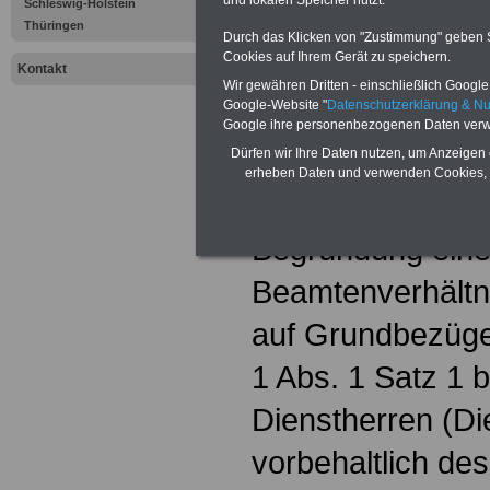
Schleswig-Holstein
Grundgehalts
Thüringen
Durch das Klicken von "Zustimmung" geben Sie
Cookies auf Ihrem Gerät zu speichern.
(1) Das Grundgeh
Kontakt
Wir gewähren Dritten - einschließlich Google -
Google-Website "
Datenschutzerklärung & N
Besoldungsgrup
Google ihre personenbezogenen Daten verw
Dürfen wir Ihre Daten nutzen, um Anzeigen 
Besoldungsordnu
erheben Daten und verwenden Cookies, 
Stufen bemessen.
Begründung ein
Beamtenverhältn
auf Grundbezüge 
1 Abs. 1 Satz 1 
Dienstherren (Dien
vorbehaltlich des