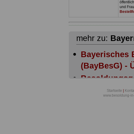
öffentli
und Frau
Bestellf
mehr zu:
Bayer
Bayerisches 
(BayBesG) - Ü
Besoldungsg
Bayern: Anla
Startseite
|
Konta
www.besoldung-in
Besoldungsg
Bayern: Anla
Besoldungsg