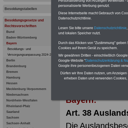
Auslandsb
Personalisierung von Anzeigen verwendet - un
personalisierte Werbung genutzt.
Besoldungstabellen
Diese Internetseite macht Gebrauch von Cooki
Datenschutzrichtlinie.
Besoldungsgesetze und
Rechtsvorschriften
Lesen Sie bitte unsere
Datenschutzrichtlinie
,
Bund
und lokalen Speicher nutzt.
Baden-Württemberg
Durch das Klicken von "Zustimmung" geben Sie
Bayern
Cookies auf Ihrem Gerät zu speichern.
Besoldungs- und
Versorgungsanpassung 2024-2025
Wir gewähren Dritten - einschließlich Google -
Google-Website "
Datenschutzerklärung & N
Berlin
Google ihre personenbezogenen Daten verw
Brandenburg
Bremen
Dürfen wir Ihre Daten nutzen, um Anzeigen 
Zur Übersicht d
Hamburg
erheben Daten und verwenden Cookies, 
Hessen
Besoldungsges
Mecklenburg-Vorpommern
Niedersachsen
Bayern:
Nordrhein-Westfalen
Rheinland-Pfalz
Art. 38 Auslan
Saarland
Sachsen
Die Auslandsbes
Sachsen-Anhalt