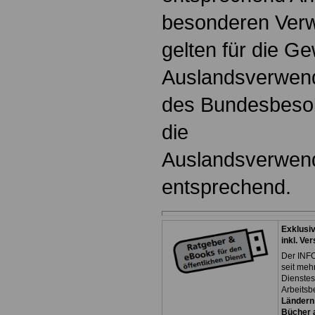
besonderen Ver
gelten für die G
Auslandsverwen
des Bundesbeso
die
Auslandsverwen
entsprechend.
Exklusi
inkl. Ve
Der INFO
seit meh
Dienste
Arbeitsb
Ländern
Bücher a