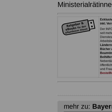
Ministerialrätinn
Exklusi
inkl. Ve
Der INFO
seit meh
Dienste
Arbeitsb
Ländern
Bücher a
Beamtin
Beihilfe
Nebentäti
öffentli
und Frau
Bestellf
mehr zu:
Bayer