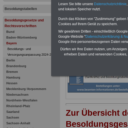
Prüfungsgeb
Lesen Sie bitte unsere
Datenschutzrichtlinie
,
Besoldungstabellen
Prüfungsgeb
und lokalen Speicher nutzt.
Durch das Klicken von "Zustimmung" geben Sie
Besoldungsgesetze und
beim Bayer
Cookies auf Ihrem Gerät zu speichern.
Rechtsvorschriften
Wir gewähren Dritten - einschließlich Google -
Bund
Obersten 
Google-Website "
Datenschutzerklärung & N
Baden-Württemberg
Google ihre personenbezogenen Daten verw
Bayern
Besoldungs- und
Dürfen wir Ihre Daten nutzen, um Anzeigen 
erheben Daten und verwenden Cookies, 
Versorgungsanpassung 2024-2025
Berlin
Brandenburg
Bremen
Hamburg
Hessen
Mecklenburg-Vorpommern
Niedersachsen
Nordrhein-Westfalen
Rheinland-Pfalz
Zur Übersicht d
Saarland
Sachsen
Besoldungsges
Sachsen-Anhalt