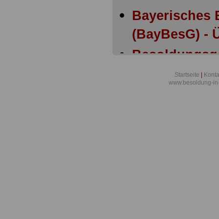
Bayerisches 
(BayBesG) - Ü
Besoldungsg
Bayern: Anla
Startseite
|
Konta
www.besoldung-in
Besoldungsg
Bayern: Anla
Besoldungsg
Bayern: Artik
Besoldungsg
Bayern: Artik
Besoldung