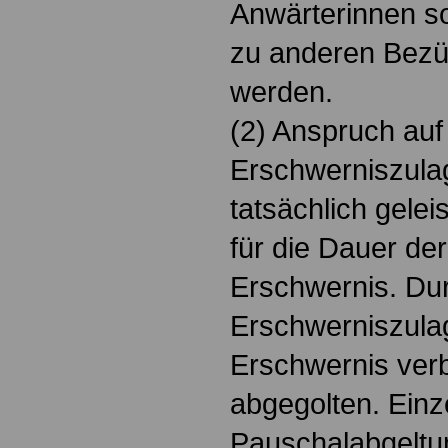
Anwärterinnen s
zu anderen Bez
werden.
(2) Anspruch auf
Erschwerniszulag
tatsächlich gelei
für die Dauer de
Erschwernis. Du
Erschwerniszulag
Erschwernis ver
abgegolten. Einz
Pauschalabgeltun