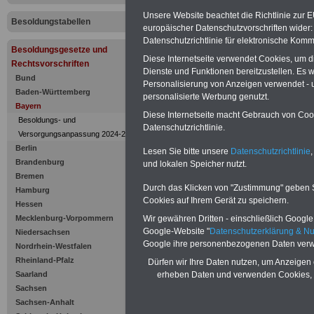
Zulagen fü
Unsere Website beachtet die Richtlinie zur 
Besoldungstabellen
Erschwerni
europäischer Datenschutzvorschriften wide
Datenschutzrichtlinie für elektronische Komm
Besoldungsgesetze und
Diese Internetseite verwendet Cookies, um 
Rechtsvorschriften
Dienste und Funktionen bereitzustellen. Es
Bund
Personalisierung von Anzeigen verwendet - un
Baden-Württemberg
personalisierte Werbung genutzt.
Bayern
Diese Internetseite macht Gebrauch von Cooki
Besoldungs- und
Datenschutzrichtlinie.
Versorgungsanpassung 2024-2025
Berlin
Lesen Sie bitte unsere
Datenschutzrichtlinie
,
Brandenburg
und lokalen Speicher nutzt.
Bremen
Durch das Klicken von "Zustimmung" geben Sie
Hamburg
Cookies auf Ihrem Gerät zu speichern.
Hessen
Zur Übersicht d
Wir gewähren Dritten - einschließlich Google -
Mecklenburg-Vorpommern
Google-Website "
Datenschutzerklärung & N
Niedersachsen
Besoldungsges
Google ihre personenbezogenen Daten verw
Nordrhein-Westfalen
Rheinland-Pfalz
Dürfen wir Ihre Daten nutzen, um Anzeigen 
Bayern:
erheben Daten und verwenden Cookies, 
Saarland
Sachsen
Art. 55 Zulagen
Sachsen-Anhalt