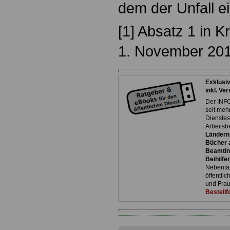
dem der Unfall ei
[1] Absatz 1 in K
1. November 20
Exklusi
inkl. Ve
Der INFO
seit meh
Dienste
Arbeitsb
Ländern
Bücher a
Beamtin
Beihilfe
Nebentäti
öffentli
und Frau
Bestellf