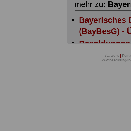
mehr zu:
Bayer
Bayerisches 
(BayBesG) - Ü
Besoldungsg
Bayern: Anla
Startseite
|
Konta
www.besoldung-in
Besoldungsg
Bayern: Anla
Besoldungsg
Bayern: Artik
Besoldungsg
Bayern: Artik