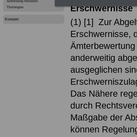
Schleswig-Holstein
Erschwernisse
Thüringen
(1) [1] Zur Abge
Kontakt
Erschwernisse, d
Ämterbewertung b
anderweitig abge
ausgeglichen si
Erschwerniszula
Das Nähere regel
durch Rechtsver
Maßgabe der Abs.
können Regelung