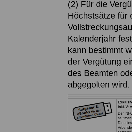
(2) Für die Verg
Höchstsätze für 
Vollstreckungsau
Kalenderjahr fes
kann bestimmt we
der Vergütung e
des Beamten ode
abgegolten wird.
Exklusi
inkl. Ve
Der INFO
seit meh
Dienste
Arbeitsb