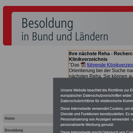
Ihre nächste Reha - Recherc
Klinikverzeichnis
"Das
führende Klinikverzei
Orientierung bei der Suche nac
nächsten Reha. Sie können a
suchen. Beamtinnen und Beamt
Angebote nach Gesundheitsw
Unsere Website beachtet die Richtlinie zur 
europäischer Datenschutzvorschriften wide
Datenschutzrichtlinie für elektronische Komm
Besoldungs
Diese Internetseite verwendet Cookies, um 
Dienste und Funktionen bereitzustellen. Es
Landes Baye
Home
Personalisierung von Anzeigen verwendet - un
personalisierte Werbung genutzt.
Besoldung
Diese Internetseite macht Gebrauch von Cooki