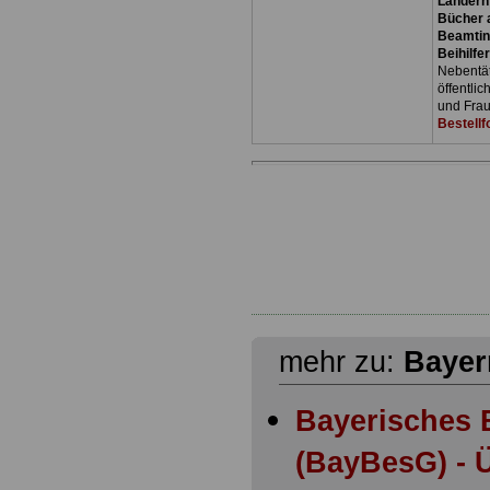
Ländern
Bücher a
Beamtin
Beihilfe
Nebentäti
öffentli
und Frau
Bestellf
mehr zu:
Bayer
Bayerisches 
(BayBesG) - Ü