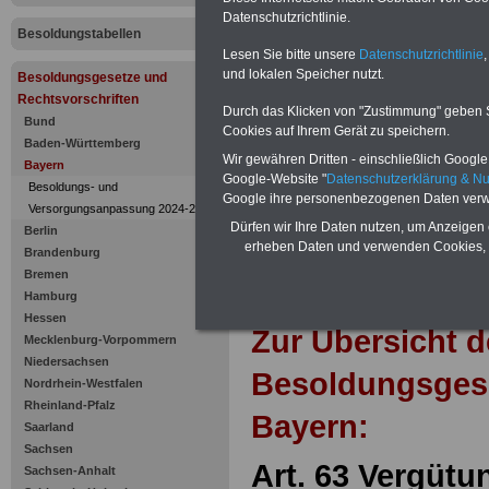
Vergütung 
Datenschutzrichtlinie.
Besoldungstabellen
Vollstrecku
Lesen Sie bitte unsere
Datenschutzrichtlinie
,
und lokalen Speicher nutzt.
Besoldungsgesetze und
Rechtsvorschriften
Durch das Klicken von "Zustimmung" geben Sie
Bund
Cookies auf Ihrem Gerät zu speichern.
Baden-Württemberg
Wir gewähren Dritten - einschließlich Google -
Bayern
Google-Website "
Datenschutzerklärung & N
Besoldungs- und
Google ihre personenbezogenen Daten verw
Versorgungsanpassung 2024-2025
Dürfen wir Ihre Daten nutzen, um Anzeigen 
Berlin
erheben Daten und verwenden Cookies, 
Brandenburg
Bremen
Hamburg
Hessen
Zur Übersicht d
Mecklenburg-Vorpommern
Niedersachsen
Besoldungsges
Nordrhein-Westfalen
Rheinland-Pfalz
Bayern:
Saarland
Sachsen
Art. 63 Vergütu
Sachsen-Anhalt