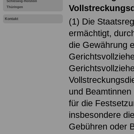
Schleswig-Holstein
Vollstreckungs
Thüringen
(1) Die Staatsre
Kontakt
ermächtigt, dur
die Gewährung ei
Gerichtsvollzieh
Gerichtsvollzieh
Vollstreckungsdi
und Beamtinnen 
für die Festsetz
insbesondere di
Gebühren oder B