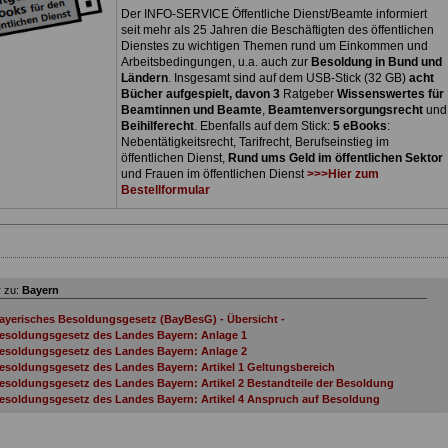
Der INFO-SERVICE Öffentliche Dienst/Beamte informiert
seit mehr als 25 Jahren die Beschäftigten des öffentlichen
Dienstes zu wichtigen Themen rund um Einkommen und
Arbeitsbedingungen, u.a. auch zur
Besoldung in Bund und
Ländern
. Insgesamt sind auf dem USB-Stick (32 GB)
acht
Bücher aufgespielt, davon 3
Ratgeber
Wissenswertes für
Beamtinnen und Beamte
,
Beamtenversorgungsrecht
und
Beihilferecht
. Ebenfalls auf dem Stick:
5 eBooks
:
Nebentätigkeitsrecht, Tarifrecht, Berufseinstieg im
öffentlichen Dienst,
Rund ums Geld im öffentlichen Sektor
und Frauen im öffentlichen Dienst
>>>Hier zum
Bestellformular
 zu:
Bayern
ayerisches Besoldungsgesetz (BayBesG) - Übersicht -
esoldungsgesetz des Landes Bayern: Anlage 1
esoldungsgesetz des Landes Bayern: Anlage 2
esoldungsgesetz des Landes Bayern: Artikel 1 Geltungsbereich
esoldungsgesetz des Landes Bayern: Artikel 2 Bestandteile der Besoldung
esoldungsgesetz des Landes Bayern: Artikel 4 Anspruch auf Besoldung
esoldungsgesetz des Landes Bayern: Artikel 5 Besoldung bei mehreren Hauptämter
esoldungsgesetz des Landes Bayern: Artikel 6 Besoldung bei Teilzeitbeschäftigung
esoldungsgesetz des Landes Bayern: Artikel 7 Besoldung bei begrenzter