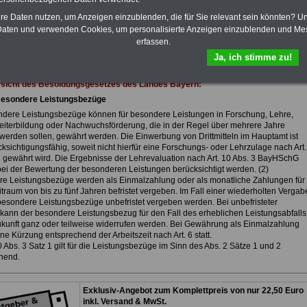
eBook zum Berufseinstieg in den
öffentlichen Dienst ist enthalten. Der
hre Daten nutzen, um Anzeigen einzublenden, die für Sie relevant sein könnten? U
OnlineService bietet 10 Bücher und
aten und verwenden Cookies, um personalisierte Anzeigen einzublenden und Me
eBooks zum herunterladen, lesen
erfassen.
und ausdrucken
>>>zur Bestellung
Ja, ich stimme zu!
rsicht des Besoldungsgesetzes des Landes Bayern:
Besondere Leistungsbezüge
ndere Leistungsbezüge können für besondere Leistungen in Forschung, Lehre,
eiterbildung oder Nachwuchsförderung, die in der Regel über mehrere Jahre
 werden sollen, gewährt werden. Die Einwerbung von Drittmitteln im Hauptamt ist
ksichtigungsfähig, soweit nicht hierfür eine Forschungs- oder Lehrzulage nach Art.
1 gewährt wird. Die Ergebnisse der Lehrevaluation nach Art. 10 Abs. 3 BayHSchG
ei der Bewertung der besonderen Leistungen berücksichtigt werden. (2)
e Leistungsbezüge werden als Einmalzahlung oder als monatliche Zahlungen für
traum von bis zu fünf Jahren befristet vergeben. Im Fall einer wiederholten Vergab
esondere Leistungsbezüge unbefristet vergeben werden. Bei unbefristeter
kann der besondere Leistungsbezug für den Fall des erheblichen Leistungsabfalls
Zukunft ganz oder teilweise widerrufen werden. Bei Gewährung als Einmalzahlung
ine Kürzung entsprechend der Arbeitszeit nach Art. 6 statt.
70 Abs. 3 Satz 1 gilt für die Leistungsbezüge im Sinn des Abs. 2 Sätze 1 und 2
hend.
Exklusiv-Angebot zum Komplettpreis von nur 22,50 Euro
inkl. Versand & MwSt.