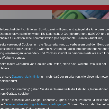
e beachtet die Richtlinie zur EU-Nutzereinwilligung und spiegelt die Anforderung
 Datenschutzvorschriften wider: EU-Datenschutz-Grundverordnung (DSGVO) und d
chtlinie für elektronische Kommunikation (die sogenannte E-Privacy-Richtlinie).
chste Reha - Recherchieren Sie mit dem "führenden" Klinikverzeichnis
tseite verwendet Cookies, um die Nutzererfahrung zu verbessern und den Benutze
führende Klinikverzeichnis
rund um die Beihilfe" gibt ihnen Orientierung
unktionen bereitzustellen. Es werden Nutzerdaten - auch ihre personenbezogenen
 Suche nach der geeigneten Klinik für Ihre nächsten Reha. Sie können auch
ung von Anzeigen verwendet - und Cookies sowohl für personalisierte als auch für 
dikationen von A bis Z
suchen. Beamtinnen und Beamte finden zudem
te Werbung genutzt.
hafte Angebote nach Gesundheitswochen..
tseite macht Gebrauch von Cookies von Dritten, siehe dazu weitere Details in der
htlinie.
ungsgesetz des Landes Bayern: Artikel 71 Besondere
te unsere
Datenschutzrichtlinie
, um mehr darüber zu erfahren, wie diese Internetse
ungsbezüge
peicher nutzt.
O
nline
S
ervic
e
für 10 Euro
cken von "Zustimmung" geben Sie dieser Internetseite die Erlaubnis, Informationen
hrem Gerät zu speichern.
Für nur 10,00 Euro bei einer Laufzeit
von 12 Monaten bleiben Sie in den
ritten - einschließlich Google - ebenfalls Zugriff auf die Nutzerdaten. Mithilfe eine
wichtigsten Fragen zum Öffentlichen
te "
Datenschutzerklärung & Nutzungsbedingungen
" können Sie sich darüber infor
Dienst auf dem Laufenden: auch ein
personenbezogenen Daten verwendet.