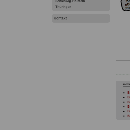
Schleswig-Holstein
Thüringen
Kontakt
mehr
B
B
B
B
B
B
B
B
B