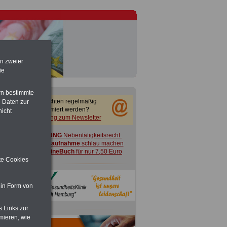
en zweier
ie
rn bestimmte
Sie möchten regelmäßig
 Daten zur
informiert werden?
nicht
Anmeldung zum Newsletter
ACHTUNG
Nebentätigkeitsrecht:
vor Jobaufnahme
schlau machen
>>>
OnlineBuch
für nur 7,50 Euro
ite Cookies
 in Form von
s Links zur
mieren, wie