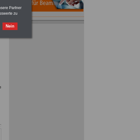
nsere Partner
sswerte zu
ACHTUNG
Nebentätigkeitsrecht:
Nein
vor Jobaufnahme
schlau machen
>>>
OnlineBuch
für nur 7,50 Euro
e