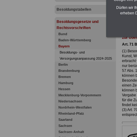
Dürfen wir I
Besoldungstabellen
erheben D
Besoldungsgesetze und
Rechtsvorschriften
Bund
Zur Übe
Baden-Württemberg
Art. 71 
Bayern
(1) Beso
Besoldungs- und
Kunst, W
Versorgungsanpassung 2024-2025
erbracht
Berlin
nur berüc
57 Abs. 
Brandenburg
können b
Bremen
Besonder
Hamburg
einen Zei
Hessen
können b
Vergabe 
Mecklenburg-Vorpommern
für die 
Niedersachsen
findet ke
Nordrhein-Westfalen
(3) Art. 
Rheinland-Pfalz
entsprec
Saarland
Sachsen
Sachsen-Anhalt