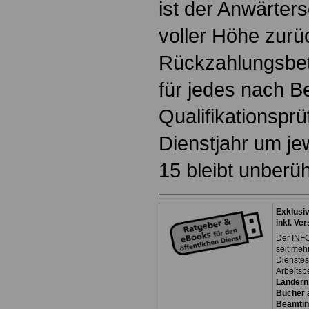
ist der Anwärter
voller Höhe zurü
Rückzahlungsbet
für jedes nach B
Qualifikationsprü
Dienstjahr um jew
15 bleibt unberüh
Exklusi
inkl. Ve
Der INFO
seit meh
Dienste
Arbeitsb
Ländern
Bücher a
Beamtin