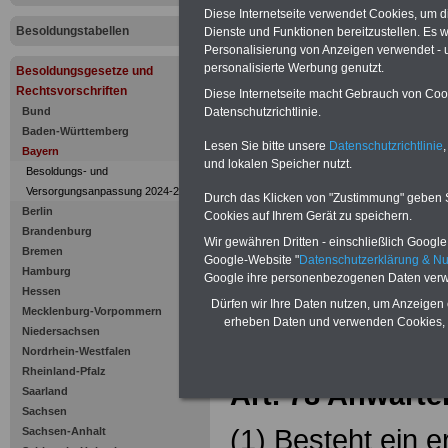
Anwärterso
Diese Internetseite verwendet Cookies, um 
Besoldungstabellen
Dienste und Funktionen bereitzustellen. Es
Personalisierung von Anzeigen verwendet - un
personalisierte Werbung genutzt.
Besoldungsgesetze und
Rechtsvorschriften
Diese Internetseite macht Gebrauch von Cooki
Bund
Datenschutzrichtlinie.
Baden-Württemberg
Lesen Sie bitte unsere
Datenschutzrichtlinie
,
Bayern
und lokalen Speicher nutzt.
Besoldungs- und
Versorgungsanpassung 2024-2025
Durch das Klicken von "Zustimmung" geben Sie
Berlin
Cookies auf Ihrem Gerät zu speichern.
Brandenburg
Wir gewähren Dritten - einschließlich Google -
Bremen
Google-Website "
Datenschutzerklärung & N
Zur Übersicht d
Hamburg
Google ihre personenbezogenen Daten verw
Hessen
Besoldungsges
Dürfen wir Ihre Daten nutzen, um Anzeigen 
Mecklenburg-Vorpommern
erheben Daten und verwenden Cookies, 
Niedersachsen
Bayern:
Nordrhein-Westfalen
Rheinland-Pfalz
Art. 78 Anwärt
Saarland
Sachsen
(1) Besteht ein 
Sachsen-Anhalt