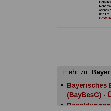
Beihilfe
Nebentäti
öffentli
und Frau
Bestellf
mehr zu:
Bayer
Bayerisches 
(BayBesG) - Ü
Besoldungsg