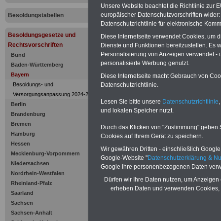
Kürzung de
Unsere Website beachtet die Richtlinie zur 
europäischer Datenschutzvorschriften wide
Besoldungstabellen
bei Gewähr
Datenschutzrichtlinie für elektronische Komm
Besoldungsgesetze und
Versorgung
Diese Internetseite verwendet Cookies, um 
Rechtsvorschriften
Dienste und Funktionen bereitzustellen. Es
Personalisierung von Anzeigen verwendet - un
Bund
zwischensta
personalisierte Werbung genutzt.
Baden-Württemberg
Bayern
Diese Internetseite macht Gebrauch von Cooki
überstaatli
Datenschutzrichtlinie.
Besoldungs- und
Versorgungsanpassung 2024-2025
Lesen Sie bitte unsere
Datenschutzrichtlinie
,
Berlin
und lokalen Speicher nutzt.
Brandenburg
Bremen
Durch das Klicken von "Zustimmung" geben Sie
Hamburg
Cookies auf Ihrem Gerät zu speichern.
Hessen
Wir gewähren Dritten - einschließlich Google -
Mecklenburg-Vorpommern
Google-Website "
Datenschutzerklärung & N
Niedersachsen
Google ihre personenbezogenen Daten verw
Nordrhein-Westfalen
Dürfen wir Ihre Daten nutzen, um Anzeigen 
Rheinland-Pfalz
erheben Daten und verwenden Cookies, 
Saarland
Sachsen
Zur Übersicht d
Sachsen-Anhalt