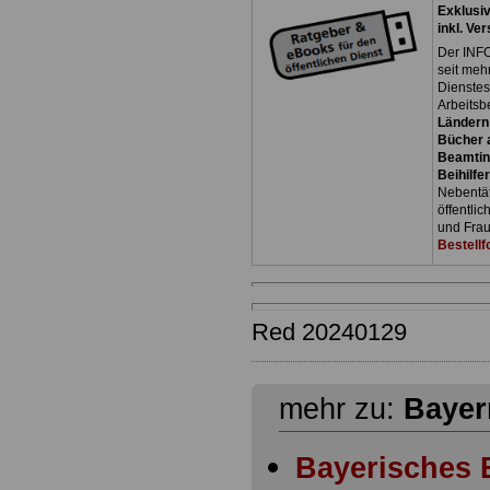
Exklusi
inkl. Ve
Der INFO
seit meh
Dienste
Arbeitsb
Ländern
Bücher a
Beamtin
Beihilfe
Nebentäti
öffentli
und Frau
Bestellf
Red 20240129
mehr zu:
Bayer
Bayerisches 