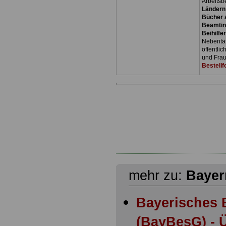
Arbeitsb
Ländern
Bücher a
Beamtin
Beihilfe
Nebentäti
öffentli
und Frau
Bestellf
mehr zu:
Bayer
Bayerisches 
(BayBesG) - Ü