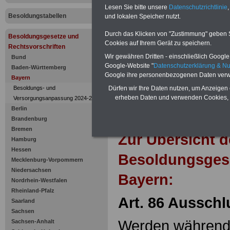
Ausschluss
Lesen Sie bitte unsere
Datenschutzrichtlinie
,
Besoldungstabellen
und lokalen Speicher nutzt.
Durch das Klicken von "Zustimmung" geben Sie
Besoldungsgesetze und
Cookies auf Ihrem Gerät zu speichern.
Rechtsvorschriften
Wir gewähren Dritten - einschließlich Google -
Bund
Google-Website "
Datenschutzerklärung & N
Baden-Württemberg
Google ihre personenbezogenen Daten verw
Bayern
Besoldungs- und
Dürfen wir Ihre Daten nutzen, um Anzeigen 
erheben Daten und verwenden Cookies, 
Versorgungsanpassung 2024-2025
Berlin
Brandenburg
Bremen
Zur Übersicht d
Hamburg
Hessen
Besoldungsges
Mecklenburg-Vorpommern
Niedersachsen
Bayern:
Nordrhein-Westfalen
Rheinland-Pfalz
Art. 86 Aussch
Saarland
Sachsen
Werden während 
Sachsen-Anhalt