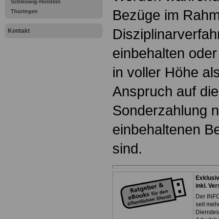
Schleswig-Holstein
Bezüge im Rahm
Thüringen
Disziplinarverfah
Kontakt
einbehalten oder
in voller Höhe al
Anspruch auf die 
Sonderzahlung n
einbehaltenen B
sind.
Exklusi
inkl. Ve
Der INFO
seit meh
Dienste