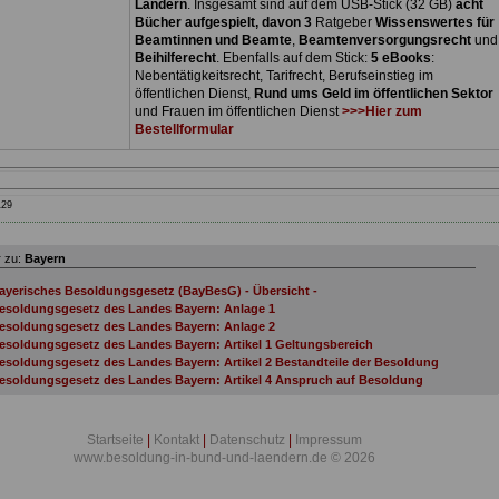
Ländern
. Insgesamt sind auf dem USB-Stick (32 GB)
acht
Bücher aufgespielt, davon 3
Ratgeber
Wissenswertes für
Beamtinnen und Beamte
,
Beamtenversorgungsrecht
und
Beihilferecht
. Ebenfalls auf dem Stick:
5 eBooks
:
Nebentätigkeitsrecht, Tarifrecht, Berufseinstieg im
öffentlichen Dienst,
Rund ums Geld im öffentlichen Sektor
und Frauen im öffentlichen Dienst
>>>Hier zum
Bestellformular
129
 zu:
Bayern
ayerisches Besoldungsgesetz (BayBesG) - Übersicht -
esoldungsgesetz des Landes Bayern: Anlage 1
esoldungsgesetz des Landes Bayern: Anlage 2
esoldungsgesetz des Landes Bayern: Artikel 1 Geltungsbereich
esoldungsgesetz des Landes Bayern: Artikel 2 Bestandteile der Besoldung
esoldungsgesetz des Landes Bayern: Artikel 4 Anspruch auf Besoldung
esoldungsgesetz des Landes Bayern: Artikel 5 Besoldung bei mehreren Hauptämter
esoldungsgesetz des Landes Bayern: Artikel 6 Besoldung bei Teilzeitbeschäftigung
esoldungsgesetz des Landes Bayern: Artikel 7 Besoldung bei begrenzter
Startseite
|
Kontakt
|
Datenschutz
|
Impressum
ienstfähigkeit
www.besoldung-in-bund-und-laendern.de © 2026
esoldungsgesetz des Landes Bayern: Artikel 8 Kürzung der Besoldung bei
ewährung einer Versorgung durch eine zwischenstaatliche oder überstaatliche