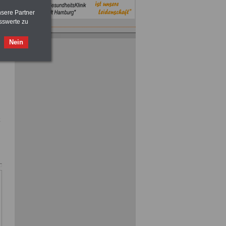
nsere Partner
sswerte zu
Nein
ACHTUNG
Nebentätigkeitsrecht:
vor Jobaufnahme
schlau machen
>>>
OnlineBuch
für nur 7,50 Euro