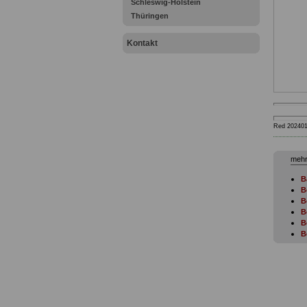
Schleswig-Holstein
Thüringen
Kontakt
Red 20240
mehr
B
B
B
B
B
B
B
B
B
D
B
G