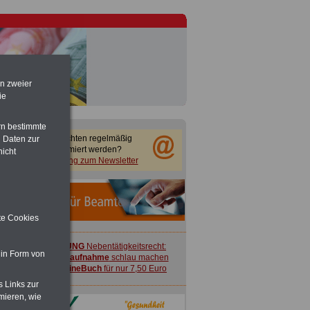
en zweier
ie
rn bestimmte
Sie möchten regelmäßig
 Daten zur
informiert werden?
nicht
Anmeldung zum Newsletter
ite Cookies
ACHTUNG
Nebentätigkeitsrecht:
 in Form von
vor Jobaufnahme
schlau machen
>>>
OnlineBuch
für nur 7,50 Euro
s Links zur
mieren, wie