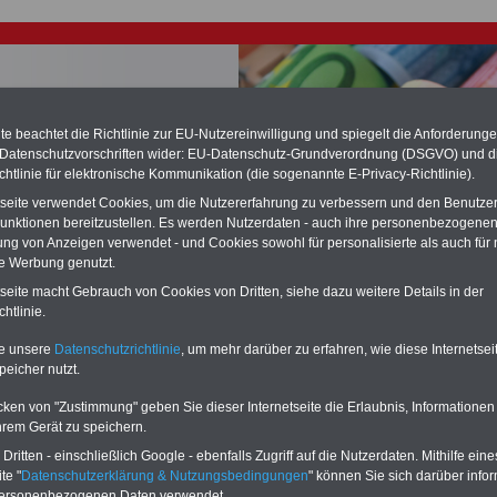
e beachtet die Richtlinie zur EU-Nutzereinwilligung und spiegelt die Anforderung
 Datenschutzvorschriften wider: EU-Datenschutz-Grundverordnung (DSGVO) und d
chtlinie für elektronische Kommunikation (die sogenannte E-Privacy-Richtlinie).
chste Reha - Recherchieren Sie mit dem "führenden" Klinikverzeichnis
tseite verwendet Cookies, um die Nutzererfahrung zu verbessern und den Benutze
führende Klinikverzeichnis
rund um die Beihilfe" gibt ihnen Orientierung
unktionen bereitzustellen. Es werden Nutzerdaten - auch ihre personenbezogenen
 Suche nach der geeigneten Klinik für Ihre nächsten Reha. Sie können auch
ung von Anzeigen verwendet - und Cookies sowohl für personalisierte als auch für 
dikationen von A bis Z
suchen. Beamtinnen und Beamte finden zudem
te Werbung genutzt.
hafte Angebote nach Gesundheitswochen..
tseite macht Gebrauch von Cookies von Dritten, siehe dazu weitere Details in der
htlinie.
ungsgesetz des Landes Bayern: Artikel 9 Verlust der
te unsere
Datenschutzrichtlinie
, um mehr darüber zu erfahren, wie diese Internetse
ung bei schuldhaftem Fernbleiben vom Dienst
peicher nutzt.
O
nline
S
ervic
e
für 10 Euro
cken von "Zustimmung" geben Sie dieser Internetseite die Erlaubnis, Informationen
hrem Gerät zu speichern.
Für nur 10,00 Euro bei einer Laufzeit
von 12 Monaten bleiben Sie in den
ritten - einschließlich Google - ebenfalls Zugriff auf die Nutzerdaten. Mithilfe eine
wichtigsten Fragen zum Öffentlichen
te "
Datenschutzerklärung & Nutzungsbedingungen
" können Sie sich darüber infor
Dienst auf dem Laufenden: auch ein
personenbezogenen Daten verwendet.