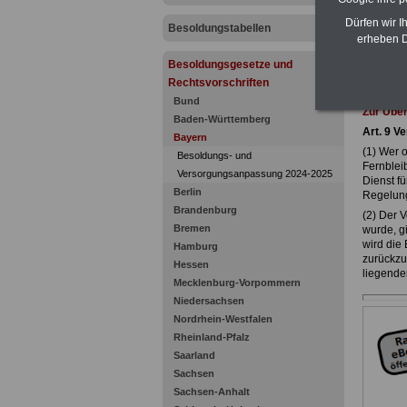
Dürfen wir I
Besoldungstabellen
erheben D
Besoldungsgesetze und
Rechtsvorschriften
Bund
Zur Übe
Baden-Württemberg
Art. 9 V
Bayern
(1) Wer o
Besoldungs- und
Fernblei
Versorgungsanpassung 2024-2025
Dienst fü
Berlin
Regelung
Brandenburg
(2) Der V
Bremen
wurde, gi
wird die
Hamburg
zurückzu
Hessen
liegenden
Mecklenburg-Vorpommern
Niedersachsen
Nordrhein-Westfalen
Rheinland-Pfalz
Saarland
Sachsen
Sachsen-Anhalt