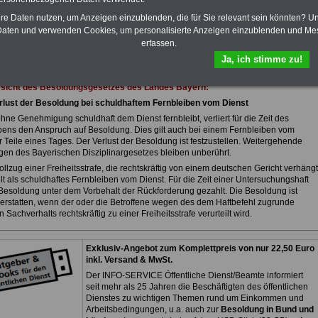
eBook zum Berufseinstieg in den
öffentlichen Dienst ist enthalten. Der
hre Daten nutzen, um Anzeigen einzublenden, die für Sie relevant sein könnten? U
OnlineService bietet 10 Bücher und
aten und verwenden Cookies, um personalisierte Anzeigen einzublenden und Me
eBooks zum herunterladen, lesen
erfassen.
und ausdrucken
>>>zur Bestellung
Ja, ich stimme zu!
rsicht des Besoldungsgesetzes des Landes Bayern:
erlust der Besoldung bei schuldhaftem Fernbleiben vom Dienst
hne Genehmigung schuldhaft dem Dienst fernbleibt, verliert für die Zeit des
bens den Anspruch auf Besoldung. Dies gilt auch bei einem Fernbleiben vom
r Teile eines Tages. Der Verlust der Besoldung ist festzustellen. Weitergehende
en des Bayerischen Disziplinargesetzes bleiben unberührt.
ollzug einer Freiheitsstrafe, die rechtskräftig von einem deutschen Gericht verhängt
lt als schuldhaftes Fernbleiben vom Dienst. Für die Zeit einer Untersuchungshaft
 Besoldung unter dem Vorbehalt der Rückforderung gezahlt. Die Besoldung ist
erstatten, wenn der oder die Betroffene wegen des dem Haftbefehl zugrunde
 Sachverhalts rechtskräftig zu einer Freiheitsstrafe verurteilt wird.
Exklusiv-Angebot zum Komplettpreis von nur 22,50 Euro
inkl. Versand & MwSt.
Der INFO-SERVICE Öffentliche Dienst/Beamte informiert
seit mehr als 25 Jahren die Beschäftigten des öffentlichen
Dienstes zu wichtigen Themen rund um Einkommen und
Arbeitsbedingungen, u.a. auch zur
Besoldung in Bund und